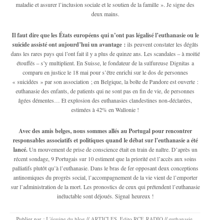
maladie et assurer l’inclusion sociale et le soutien de la famille ». Je signe des
deux mains.
Il faut dire que les États européens qui n’ont pas légalisé l’euthanasie ou le
suicide assisté ont aujourd’hui un avantage :
ils peuvent constater les dégâts
dans les rares pays qui l’ont fait il y a plus de quinze ans. Les scandales – à moitié
étouffés – s’y multiplient. En Suisse, le fondateur de la sulfureuse Dignitas a
comparu en justice le 18 mai pour s’être enrichi sur le dos de personnes
« suicidées » par son association ; en Belgique, la boîte de Pandore est ouverte :
euthanasie des enfants, de patients qui ne sont pas en fin de vie, de personnes
âgées démentes… Et explosion des euthanasies clandestines non-déclarées,
estimées à 42% en Wallonie !
Avec des amis belges, nous sommes allés au Portugal pour rencontrer
responsables associatifs et politiques quand le débat sur l’euthanasie a été
lancé.
Un mouvement de prise de conscience était en train de naître. D’après un
récent sondage, 9 Portugais sur 10 estiment que la priorité est l’accès aux soins
palliatifs plutôt qu’à l’euthanasie. Dans le bras de fer opposant deux conceptions
antinomiques du progrès social, l’accompagnement de la vie vient de l’emporter
sur l’administration de la mort. Les pronostics de ceux qui prétendent l’euthanasie
inéluctable sont déjoués. Signal heureux !
Publier par :
L'équipe du blog
//
ARTICLES
,
Edito RCF
,
RADIO
//
euthanasie
,