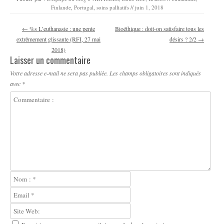
Finlande
,
Portugal
,
soins palliatifs
//
juin 1, 2018
Navigation des articles
←
%s L’euthanasie : une pente
Bioéthique : doit-on satisfaire tous les
extrêmement glissante (RFI, 27 mai
désirs ? 2/2
→
2018)
Laisser un commentaire
Votre adresse e-mail ne sera pas publiée.
Les champs obligatoires sont indiqués
avec
*