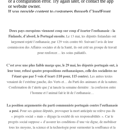
Deux pays européens viennent coup sur coup d’écarter l’euthanasie : la
Finlande, d’abord, le Portugal ensuite.
Le 13 mai, les députés finlandais ont
largement rejeté l’euthanasie, par 129 voix contre 60. Suivant l’avis de leur
commission des Affaires sociales et de la Santé, ils ont créé un groupe de travail
pour renforcer… les soins palliatifs.
C’est avec une plus faible marge que, le 29 mai, les députés portugais ont, à
leur tour, refusé quatre propositions euthanasiques, celle des socialistes ne
l’étant que par 5 voix d’écart (110 pour, 115 contre).
Les autres textes
venaient de l’extrême gauche, des Verts et… du Parti des animaux et de la nature.
Confirmation de l’alerte que j’ai lancée la semaine dernière : la confusion entre
l’homme et l’animal fait le lit de l’euthanasie…
La position argumentée du parti communiste portugais contre l’euthanasie
a pesé.
Pour ses quinze députés, provoquer la mort anticipée ne relève pas du
« progrès social » mais « dégage la société de ses responsabilités ». Car le
progrès social suppose « d’assurer les conditions d’une vie digne, de mobiliser
tous les moyens, la science et la technologie pour surmonter la souffrance et la