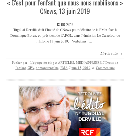
« C’est pour l’enfant que nous nous mobilisons »
CNews, 13 juin 2019
13-06-2019
Tugdual Derville était l’invité de CNews pour débattre de la PMA face à
Dominique Boren, co-président de l’APGL, dans l’émission Le Carrefour de
l’Info, le 13 juin 2019. Verbatims […]
Lire la suite →
Publier par :
L'équipe du blog
//
ARTICLES
,
MEDIAS/PRESSE
//
Droits de
l'enfant
,
GPA
,
homoparentalité
,
PMA
//
juin 13, 2019
//
Commentaire