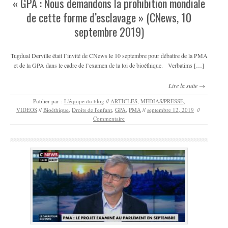
« GPA : Nous demandons la prohibition mondiale
de cette forme d’esclavage » (CNews, 10
septembre 2019)
Tugdual Derville était l’invité de CNews le 10 septembre pour débattre de la PMA
et de la GPA dans le cadre de l’examen de la loi de bioéthique. Verbatims […]
Lire la suite →
Publier par :
L'équipe du blog
//
ARTICLES
,
MEDIAS/PRESSE
,
VIDEOS
//
Bioéthique
,
Droits de l'enfant
,
GPA
,
PMA
//
septembre 12, 2019
//
Commentaire