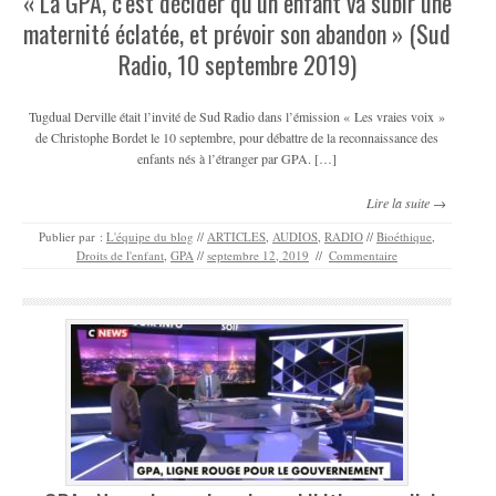
« La GPA, c’est décider qu’un enfant va subir une
maternité éclatée, et prévoir son abandon » (Sud
Radio, 10 septembre 2019)
Tugdual Derville était l’invité de Sud Radio dans l’émission « Les vraies voix »
de Christophe Bordet le 10 septembre, pour débattre de la reconnaissance des
enfants nés à l’étranger par GPA. […]
Lire la suite →
Publier par :
L'équipe du blog
//
ARTICLES
,
AUDIOS
,
RADIO
//
Bioéthique
,
Droits de l'enfant
,
GPA
//
septembre 12, 2019
//
Commentaire