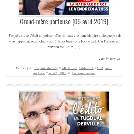
Grand-mère porteuse (05 avril 2019)
J’espérais que c’était un poisson d’avril, mais c’est une histoire vraie que je vais
vous rapporter. Accrochez-vous ! Tenez bien votre bol de café. Car l’affaire est
renversante. Le 25 […]
Lire la suite →
Publier par :
L'équipe du blog
//
ARTICLES
,
Edito RCF
//
GPA
,
mère
porteuse
//
avril 5, 2019
//
Un commentaire