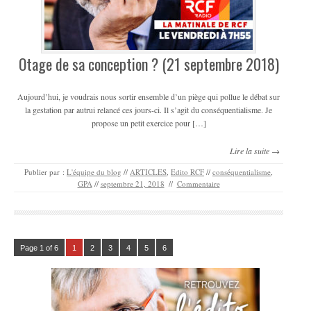
Otage de sa conception ? (21 septembre 2018)
Aujourd’hui, je voudrais nous sortir ensemble d’un piège qui pollue le débat sur
la gestation par autrui relancé ces jours-ci. Il s’agit du conséquentialisme. Je
propose un petit exercice pour […]
Lire la suite →
Publier par :
L'équipe du blog
//
ARTICLES
,
Edito RCF
//
conséquentialisme
,
GPA
//
septembre 21, 2018
//
Commentaire
Page 1 of 6
1
2
3
4
5
6