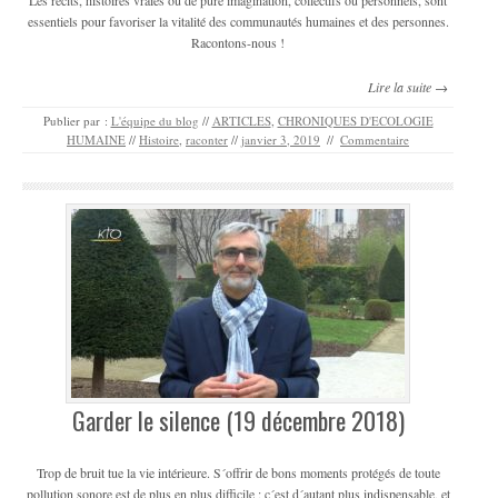
essentiels pour favoriser la vitalité des communautés humaines et des personnes.
Racontons-nous !
Lire la suite →
Publier par :
L'équipe du blog
//
ARTICLES
,
CHRONIQUES D'ECOLOGIE
HUMAINE
//
Histoire
,
raconter
//
janvier 3, 2019
//
Commentaire
Garder le silence (19 décembre 2018)
Trop de bruit tue la vie intérieure. S´offrir de bons moments protégés de toute
pollution sonore est de plus en plus difficile ; c´est d´autant plus indispensable, et