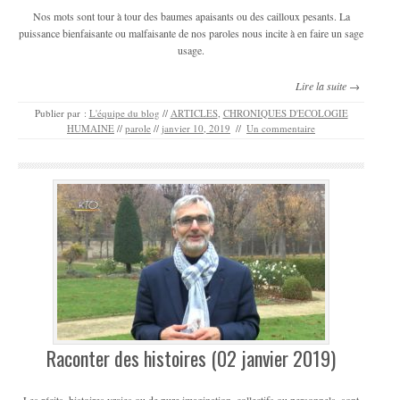
Nos mots sont tour à tour des baumes apaisants ou des cailloux pesants. La
puissance bienfaisante ou malfaisante de nos paroles nous incite à en faire un sage
usage.
Lire la suite →
Publier par :
L'équipe du blog
//
ARTICLES
,
CHRONIQUES D'ECOLOGIE
HUMAINE
//
parole
//
janvier 10, 2019
//
Un commentaire
Raconter des histoires (02 janvier 2019)
Les récits, histoires vraies ou de pure imagination, collectifs ou personnels, sont