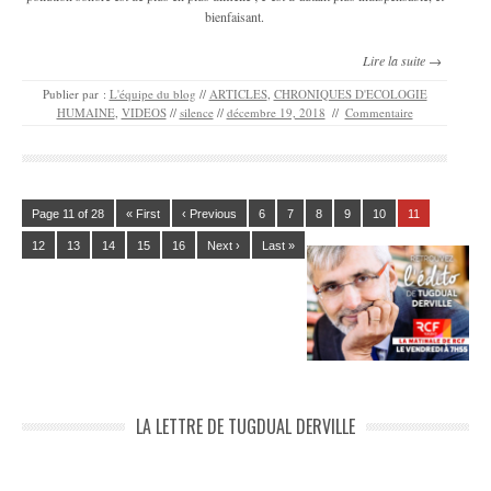
bienfaisant.
Lire la suite →
Publier par :
L'équipe du blog
//
ARTICLES
,
CHRONIQUES D'ECOLOGIE
HUMAINE
,
VIDEOS
//
silence
//
décembre 19, 2018
//
Commentaire
Page 11 of 28
« First
‹ Previous
6
7
8
9
10
11
12
13
14
15
16
Next ›
Last »
LA LETTRE DE TUGDUAL DERVILLE