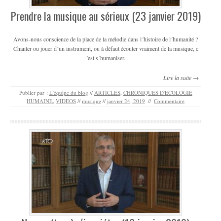
Prendre la musique au sérieux (23 janvier 2019)
Avons-nous conscience de la place de la mélodie dans l´histoire de l´humanité ?
Chanter ou jouer d´un instrument, ou à défaut écouter vraiment de la musique, c
´est s´humaniser.
Lire la suite →
Publier par :
L'équipe du blog
//
ARTICLES
,
CHRONIQUES D'ECOLOGIE
HUMAINE
,
VIDEOS
//
musique
//
janvier 24, 2019
//
Commentaire