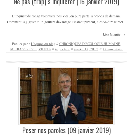
Ne pas (trop) s´inquiéter (16 janvier 2019)
L´inquiétude ronge volontiers nos vies, en pure perte, à propos de demain.
Comment la juguler ? En goûtant davantage l´instant présent, c´est-à-dire le réel.
Lire la suite →
Publier par :
L'équipe du blog
//
CHRONIQUES D'ECOLOGIE HUMAINE
,
MEDIAS/PRESSE
,
VIDEOS
//
inquiétude
//
janvier 17, 2019
//
Commentaire
Peser nos paroles (09 janvier 2019)