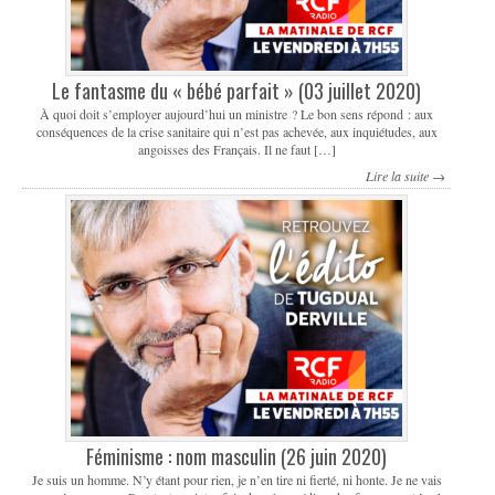
Le fantasme du « bébé parfait » (03 juillet 2020)
À quoi doit s’employer aujourd’hui un ministre ? Le bon sens répond : aux
conséquences de la crise sanitaire qui n’est pas achevée, aux inquiétudes, aux
angoisses des Français. Il ne faut […]
Lire la suite →
Féminisme : nom masculin (26 juin 2020)
Je suis un homme. N’y étant pour rien, je n’en tire ni fierté, ni honte. Je ne vais