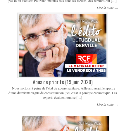
pas m’en excuser. Pourtant, maintes fois dans les médias, des femmes ont […]
Lire la suite →
Abus de priorité (19 juin 2020)
Nous sortons à peine de l’état de guerre sanitaire. Ailleurs, surgit le spectre
d’une deuxième vague de contamination ; ici, c’est la panique économique. Les
experts évaluent tout ce […]
Lire la suite →