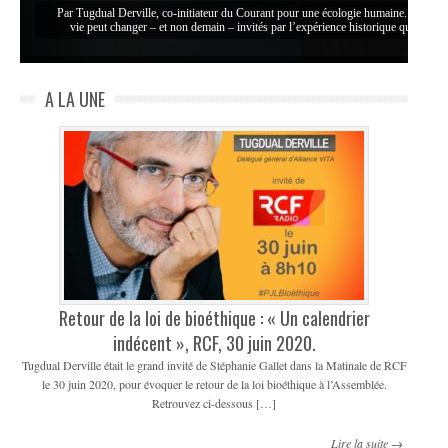
Par Tugdual Derville, co-initiateur du Courant pour une écologie humaine. C’est a
vie peut changer – et non demain – invités par l’expérience historique que nous
A LA UNE
Retour de la loi de bioéthique : « Un calendrier
indécent », RCF, 30 juin 2020.
Tugdual Derville était le grand invité de Stéphanie Gallet dans la Matinale de RCF
le 30 juin 2020, pour évoquer le retour de la loi bioéthique à l’Assemblée.
Retrouvez ci-dessous […]
Lire la suite →