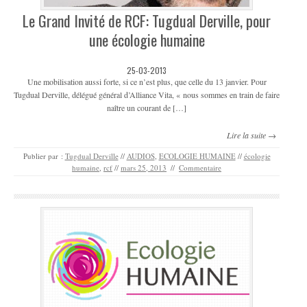
Le Grand Invité de RCF: Tugdual Derville, pour
une écologie humaine
25-03-2013
Une mobilisation aussi forte, si ce n’est plus, que celle du 13 janvier. Pour
Tugdual Derville, délégué général d’Alliance Vita, « nous sommes en train de faire
naître un courant de […]
Lire la suite →
Publier par :
Tugdual Derville
//
AUDIOS
,
ECOLOGIE HUMAINE
//
écologie
humaine
,
rcf
//
mars 25, 2013
//
Commentaire