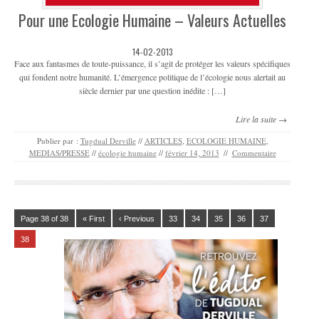
Pour une Ecologie Humaine – Valeurs Actuelles
14-02-2013
Face aux fantasmes de toute-puissance, il s’agit de protéger les valeurs spécifiques
qui fondent notre humanité. L’émergence politique de l’écologie nous alertait au
siècle dernier par une question inédite : […]
Lire la suite →
Publier par :
Tugdual Derville
//
ARTICLES
,
ECOLOGIE HUMAINE
,
MEDIAS/PRESSE
//
écologie humaine
//
février 14, 2013
//
Commentaire
Page 38 of 38
« First
‹ Previous
33
34
35
36
37
38