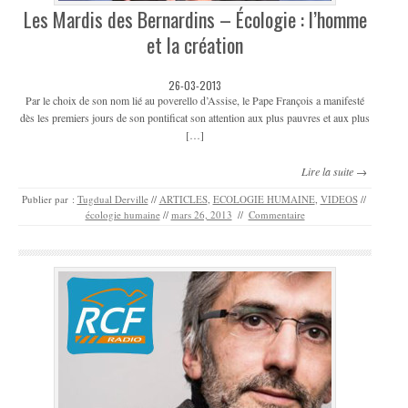
Les Mardis des Bernardins – Écologie : l’homme
et la création
26-03-2013
Par le choix de son nom lié au poverello d’Assise, le Pape François a manifesté
dès les premiers jours de son pontificat son attention aux plus pauvres et aux plus
[…]
Lire la suite →
Publier par :
Tugdual Derville
//
ARTICLES
,
ECOLOGIE HUMAINE
,
VIDEOS
//
écologie humaine
//
mars 26, 2013
//
Commentaire