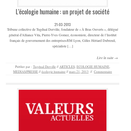
L’écologie humaine : un projet de société
21-03-2013
Tribune collective de Tugdual Derville, fondateur de « À Bras Ouverts », délégué
général d’Alliance Vita, Pierre-Yves Gomez, économiste, directeur de l’Institut
français de gouvernement des entreprises/EM Lyon, Gilles Hériard Dubreuil,
spécialiste […]
Lire la suite →
Publier par :
Tugdual Derville
//
ARTICLES
,
ECOLOGIE HUMAINE
,
MEDIAS/PRESSE
//
écologie humaine
//
mars 21, 2013
//
Commentaire