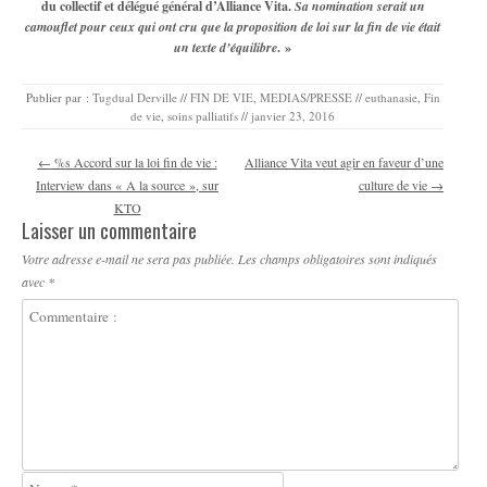
du collectif et délégué général d’Alliance Vita.
Sa nomination serait un
camouflet pour ceux qui ont cru que la proposition de loi sur la fin de vie était
un texte d’équilibre
. »
Publier par :
Tugdual Derville
//
FIN DE VIE
,
MEDIAS/PRESSE
//
euthanasie
,
Fin
de vie
,
soins palliatifs
//
janvier 23, 2016
Navigation des articles
←
%s Accord sur la loi fin de vie :
Alliance Vita veut agir en faveur d’une
Interview dans « A la source », sur
culture de vie
→
KTO
Laisser un commentaire
Votre adresse e-mail ne sera pas publiée.
Les champs obligatoires sont indiqués
avec
*