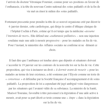
l’arrivée du docteur Véronique Fournier, connue pour ses positions en faveur de
l’euthanasie, à la tête du nouveau Centre national des soins palliatifs et de la fin de
vie met en émoi le milieu des soins palliatifs.
Fortement pressentie pour prendre la tête de ce nouvel organisme créé par décret le
6 janvier dernier, cette cardiologue, qui dirige le centre d’éthique clinique de
l’hôpital Cochin à Paris, estime qu’il est temps que la médecine «
assume
l’intention de mort
». Elle défend une «
euthanasie palliative
» – non une injection
soudaine mais une aide à mourir progressive – pour les malades en fin de vie.
Pour l’instant, le ministère des Affaires sociales ne confirme ni ne dément ce
choix.
Il faut dire que l’ambiance est tendue alors que députés et sénateurs doivent
s’accorder le 19 janvier sur les contours de la nouvelle loi sur la fin de vie. Cette
proposition, qui vise à instaurer un droit «
à dormir avant de mourir
» pour les
malades au terme de leur existence, a été soutenue par l’Élysée comme un texte de
«
consensus
» et défendue par la Société française d’accompagnement et de soins
palliatifs. La proposition de loi a cependant été jugé ambiguë voire dangereuses
par les sénateurs qui l’avaient vidée de sa substance. La ministre de la Santé,
Marisol Touraine, favorable à titre personnel à la législation d’une aide active à
mourir, avait pour sa part décrit ce texte comme une «
étape
» dans la législation
sur la fin de vie.