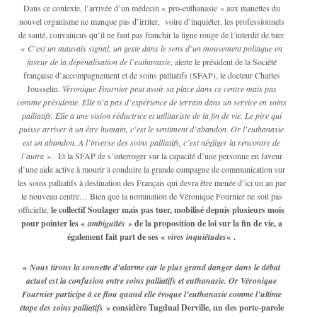
Dans ce contexte, l’arrivée d’un médecin « pro-euthanasie » aux manettes du
nouvel organisme ne manque pas d’irriter, voire d’inquiéter, les professionnels
de santé, convaincus qu’il ne faut pas franchir la ligne rouge de l’interdit de tuer.
«
C’est un mauvais signal, un geste dans le sens d’un mouvement politique en
faveur de la dépénalisation de l’euthanasie
, alerte le président de la Société
française d’accompagnement et de soins palliatifs (SFAP), le docteur Charles
Jousselin.
Véronique Fournier peut avoir sa place dans ce centre mais pas
comme présidente. Elle n’a pas d’expérience de terrain dans un service en soins
palliatifs. Elle a une vision réductrice et utilitariste de la fin de vie. Le pire qui
puisse arriver à un être humain, c’est le sentiment d’abandon. Or l’euthanasie
est un abandon. A l’inverse des soins palliatifs, c’est négliger la rencontre de
l’autr
e ». Et la SFAP de s’interroger sur la capacité d’une personne en faveur
d’une aide active à mourir à conduire la grande campagne de communication sur
les soins palliatifs à destination des Français qui devra être menée d’ici un an par
le nouveau centre… Bien que la nomination de Véronique Fournier ne soit pas
officielle,
le collectif Soulager mais pas tuer, mobilisé depuis plusieurs mois
pour pointer les «
ambiguïtés »
de la proposition de loi sur la fin de vie, a
également fait part de ses «
vives inquiétudes
« .
«
Nous tirons la sonnette d’alarme car le plus grand danger dans le débat
actuel est la confusion entre soins palliatifs et euthanasie. Or Véronique
Fournier participe à ce flou quand elle évoque l’euthanasie comme l’ultime
étape des soins palliatifs
» considère Tugdual Derville, un des porte-parole