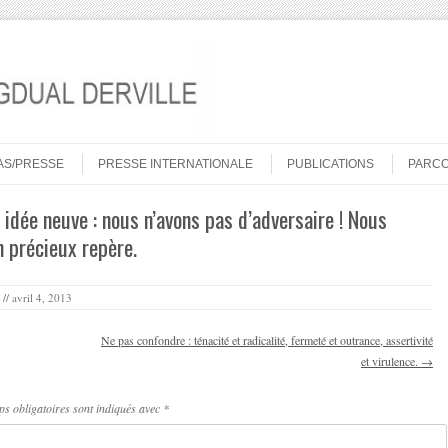
AS/PRESSE
PRESSE INTERNATIONALE
PUBLICATIONS
PARC
idée neuve : nous n’avons pas d’adversaire ! Nous
 précieux repère.
//
avril 4, 2013
Ne pas confondre : ténacité et radicalité, fermeté et outrance, assertivité
et virulence.
→
s obligatoires sont indiqués avec
*