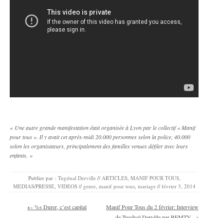
« Une autre grande manifestation était organisée à Lyon par le collectif « Manif
pour tous ». Il y avait cet après-midi 20.000 personnes selon la police, 40.000
selon les organisateurs, principalement des familles venues défiler avec leurs
enfants. »
Publier par :
Tugdual Derville
//
ARTICLES
,
MANIF POUR TOUS
,
MEDIAS/PRESSE
,
VIDEOS
//
genre
,
manif pour tous
,
mariage
//
février 3, 2014
Navigation des articles
←
%s Durer, c’est capital
Manif Pour Tous du 2 février: Interview
de Tugdual Derville par BFMTV
→