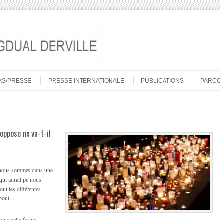
AS/PRESSE
PRESSE INTERNATIONALE
PUBLICATIONS
PARC
 oppose ne va-t-il
 nous sommes dans une
 qui aurait pu nous
out les différentes
debout…
sous cette forme