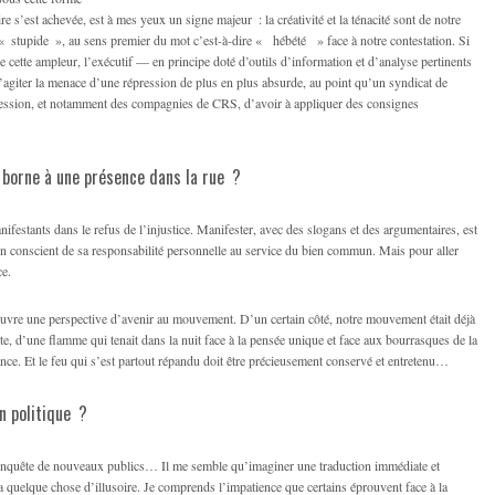
ire s’est achevée, est à mes yeux un signe majeur : la créativité et la ténacité sont de notre
té « stupide », au sens premier du mot c’est-à-dire « hébété » face à notre contestation. Si
cette ampleur, l’exécutif — en principe doté d’outils d’information et d’analyse pertinents
giter la menace d’une répression de plus en plus absurde, au point qu’un syndicat de
pression, et notamment des compagnies de CRS, d’avoir à appliquer des consignes
e borne à une présence dans la rue ?
manifestants dans le refus de l’injustice. Manifester, avec des slogans et des argumentaires, est
n conscient de sa responsabilité personnelle au service du bien commun. Mais pour aller
ce.
ouvre une perspective d’avenir au mouvement. D’un certain côté, notre mouvement était déjà
rte, d’une flamme qui tenait dans la nuit face à la pensée unique et face aux bourrasques de la
ance. Et le feu qui s’est partout répandu doit être précieusement conservé et entretenu…
n politique ?
conquête de nouveaux publics… Il me semble qu’imaginer une traduction immédiate et
 quelque chose d’illusoire. Je comprends l’impatience que certains éprouvent face à la