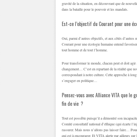
gravité de la situation, en découvrant que de nouvell
dans la bataille pour le pouvoir et les mandats.
Est-ce l’objectif du Courant pour une é
Oui, parmi d’autres objectifs, et aux côtés d’autre
Courant pour une écologie humaine entend favoriser l
tout homme et de tout l’homme.
Pour transformer le monde, chacun peut et doit agir
changement… C’est en repartant de la réalité que no
correspondant à notre culture. Cette approche à lon
s’engager en politique…
Pensez-vous avec Alliance VITA que le g
fin de vie ?
Tout est possible puisqu’il a démontré son incapaci­
Comité consultatif national d’éthique (qui écarte l’in
rassurer. Mais nous n’allons pas laisser faire… Pour
qui est à encourager. Et VITA alerte par ailleurs sur