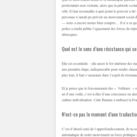
protestataire non-violente, alors que la période scola
côté. Il faut reconnaître à quel point le pouvoir a é
personne n’aurait pu prévoir un mouvement social de 
— nous a encore moins bien compris… Il n’a su qu’a
police a rendu public l’agacement des forces de ré
ubuesques.
Quel est le sens d’une résistance qui s
Elle est essentielle : elle ancre le for intérieur des 
une première étape, indispensable pour rendre chacu
plus loin, il faut s’enraciner dans l’esprit de résistan
Et je pense que le foisonnement des « Veilleurs » 
né d’une veille, c’est-à-dire d’une conscience en ale
culture individualiste. Cette flamme a embrasé la Fr
N’est-ce pas le moment d’une traductio
C’est d’abord celui de l’approfondissement, de la 
automatique de notre mouvement en force politique a