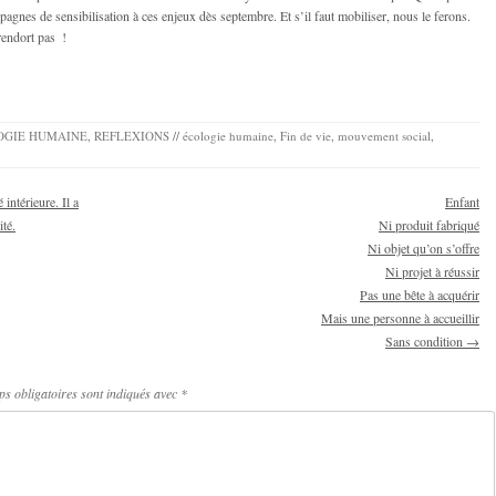
agnes de sensibilisation à ces enjeux dès septembre. Et s’il faut mobiliser, nous le ferons.
rendort pas !
OGIE HUMAINE
,
REFLEXIONS
//
écologie humaine
,
Fin de vie
,
mouvement social
,
intérieure. Il a
Enfant
ité.
Ni produit fabriqué
Ni objet qu’on s’offre
Ni projet à réussir
Pas une bête à acquérir
Mais une personne à accueillir
Sans condition
→
s obligatoires sont indiqués avec
*