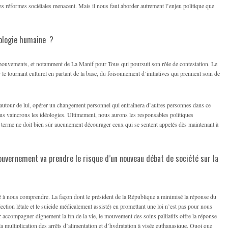
es réformes sociétales me­nacent. Mais il nous faut aborder autrement l’enjeu politique que
cologie humaine ?
s mouvements, et notamment de La Manif pour Tous qui poursuit son rôle de contestation. Le
e tournant culturel en partant de la base, du foisonnement d’initiatives qui prennent soin de
 autour de lui, opérer un changement personnel qui entraînera d’autres personnes dans ce
us vaincrons les idéologies. Ultimement, nous aurons les responsables politiques
g terme ne doit bien sûr aucunement décourager ceux qui se sentent appelés dès maintenant à
ouvernement va prendre le risque d’un nouveau débat de société sur la
té à nous comprendre. La façon dont le président de la République a minimisé la réponse du
jection létale et le suicide médicalement assisté) en promettant une loi n’est pas pour nous
 accompagner dignement la fin de la vie, le mouvement des soins palliatifs offre la réponse
 la multiplication des arrêts d’alimentation et d’hydratation à visée euthanasique. Quoi que