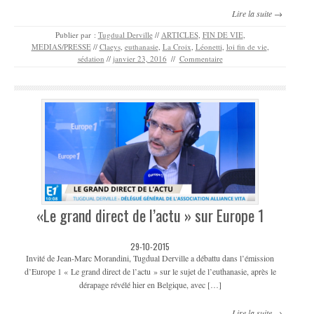
Lire la suite →
Publier par :
Tugdual Derville
//
ARTICLES
,
FIN DE VIE
,
MEDIAS/PRESSE
//
Claeys
,
euthanasie
,
La Croix
,
Léonetti
,
loi fin de vie
,
sédation
//
janvier 23, 2016
//
Commentaire
«Le grand direct de l’actu » sur Europe 1
29-10-2015
Invité de Jean-Marc Morandini, Tugdual Derville a débattu dans l’émission
d’Europe 1 « Le grand direct de l’actu » sur le sujet de l’euthanasie, après le
dérapage révélé hier en Belgique, avec […]
Lire la suite →