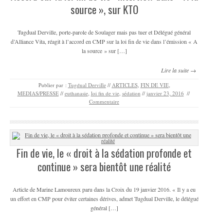
source », sur KTO
Tugdual Derville, porte-parole de Soulager mais pas tuer et Délégué général
d’Alliance Vita, réagit à l’accord en CMP sur la loi fin de vie dans l’émission « A
la source » sur […]
Lire la suite →
Publier par :
Tugdual Derville
//
ARTICLES
,
FIN DE VIE
,
MEDIAS/PRESSE
//
euthanasie
,
loi fin de vie
,
sédation
//
janvier 23, 2016
//
Commentaire
Fin de vie, le « droit à la sédation profonde et
continue » sera bientôt une réalité
Article de Marine Lamoureux paru dans la Croix du 19 janvier 2016. « Il y a eu
un effort en CMP pour éviter certaines dérives, admet Tugdual Derville, le délégué
général […]