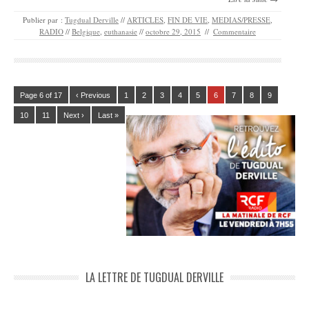
Publier par :
Tugdual Derville
//
ARTICLES
,
FIN DE VIE
,
MEDIAS/PRESSE
,
RADIO
//
Belgique
,
euthanasie
//
octobre 29, 2015
//
Commentaire
Page 6 of 17
‹ Previous
1
2
3
4
5
6
7
8
9
10
11
Next ›
Last »
LA LETTRE DE TUGDUAL DERVILLE