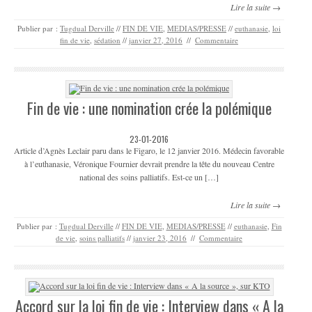
Lire la suite →
Publier par :
Tugdual Derville
//
FIN DE VIE
,
MEDIAS/PRESSE
//
euthanasie
,
loi
fin de vie
,
sédation
//
janvier 27, 2016
//
Commentaire
Fin de vie : une nomination crée la polémique
23-01-2016
Article d’Agnès Leclair paru dans le Figaro, le 12 janvier 2016. Médecin favorable
à l’euthanasie, Véronique Fournier devrait prendre la tête du nouveau Centre
national des soins palliatifs. Est-ce un […]
Lire la suite →
Publier par :
Tugdual Derville
//
FIN DE VIE
,
MEDIAS/PRESSE
//
euthanasie
,
Fin
de vie
,
soins palliatifs
//
janvier 23, 2016
//
Commentaire
Accord sur la loi fin de vie : Interview dans « A la