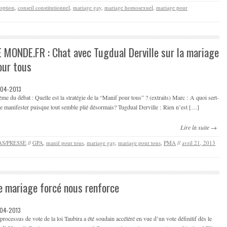
option
,
conseil constitutionnel
,
mariage gay
,
mariage homosexuel
,
mariage pour
E MONDE.FR : Chat avec Tugdual Derville sur la mariage
our tous
-04-2013
me du débat : Quelle est la stratégie de la “Manif pour tous” ? (extraits) Marc : A quoi sert-
de manifester puisque tout semble plié désormais? Tugdual Derville : Rien n’est […]
Lire la suite →
S/PRESSE
//
GPA
,
manif pour tous
,
mariage gay
,
mariage pour tous
,
PMA
//
avril 21, 2013
e mariage forcé nous renforce
-04-2013
processus de vote de la loi Taubira a été soudain accéléré en vue d’un vote définitif dès le