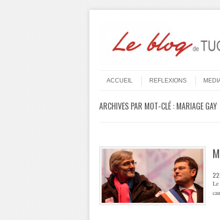
Aller au contenu
Menu
ACCUEIL
REFLEXIONS
MEDI
ARCHIVES PAR MOT-CLÉ :
MARIAGE GAY
M
22
Le 
cau