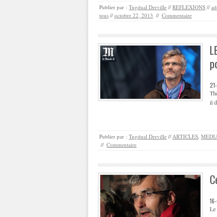
Publier par :
Tugdual Derville
//
REFLEXIONS
//
ad
tous
//
octobre 22, 2013
//
Commentaire
L
p
21
Thè
il 
Publier par :
Tugdual Derville
//
ARTICLES
,
MEDIA
//
Commentaire
C
16
Le 