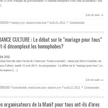
di 23 avril. Panique au gouvernement ? Comment interprétez-vous cette accélération ? Elle
]
Lire la suite →
EXIONS
//
mariage gay
,
mariage pour tous
//
avril 16, 2013
//
Commentaire
RANCE CULTURE : Le débat sur le “mariage pour tous”
-t-il décomplexé les homophobes?
-04-2013
dual Derville était l’invité de l’émission “Grain à moudre”, animé par Hervé Gardette sur
nce Culture, mardi 15 avril 2013. Au programme : Le débat sur le “mariage pour tous” a-t-
 décomplexé […]
Lire la suite →
/PRESSE
//
homophobie
,
manif pour tous
,
mariage gay
//
avril 15, 2013
//
Commentaire
es organisateurs de la Manif pour tous ont-ils d’ores