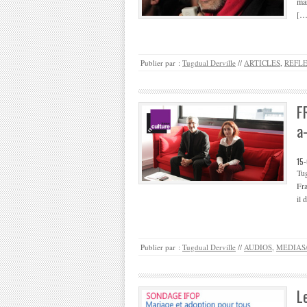
mar
[…
Publier par :
Tugdual Derville
//
ARTICLES
,
REFL
F
a
15
Tug
Fra
il
Publier par :
Tugdual Derville
//
AUDIOS
,
MEDIAS
L