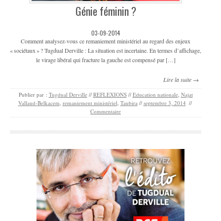
Génie féminin ?
03-09-2014
Comment analysez-vous ce remaniement ministériel au regard des enjeux
« sociétaux » ? Tugdual Derville : La situation est incertaine. En termes d’affichage,
le virage libéral qui fracture la gauche est compensé par […]
Lire la suite →
Publier par :
Tugdual Derville
//
REFLEXIONS
//
Education nationale
,
Najat
Vallaud-Belkacem
,
remaniement ministériel
,
Taubira
//
septembre 3, 2014
//
Commentaire