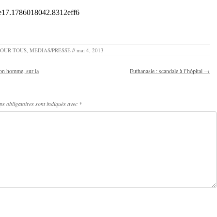
POUR TOUS
,
MEDIAS/PRESSE
//
mai 4, 2013
son homme, sur la
Euthanasie : scandale à l’hôpital
→
s obligatoires sont indiqués avec
*