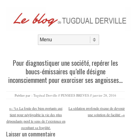
Aller au contenu
Menu
Pour diagnostiquer une société, repérer les
boucs-émissaires qu’elle désigne
inconsciemment pour exorciser ses angoisses…
Publier par :
Tugdual Derville
//
PENSEES BREVES
//
janvier 28, 2016
Navigation des articles
←
%s La foule des bien-portants qui
La sédation profonde risque de devenir
tient pour négligeable la vie des plus
une solution de facilité
→
dépendants perd le sens de l’existence en
occultant sa fragilité.
Laisser un commentaire