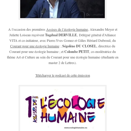
A l’occasion des premières
Assises de l’écologie humaine
, Alexandre Meyer et
Juliette Loiseau reçoivent
Tugdual DERVILLE
, Délégué général d’Alliance
VITA et co-initiateur, avec Pierre-Yves Gomez et Gilles Hériard Dubreuil, du
Courant pour une écologie humaine
;
Ségolène DU CLOSEL
, directrice du
Courant pour une écologie humaine ; et
Colombe PETIT
, co-modératrice du
thème Art et Culture au sein du Courant pour une écologie humaine (étudiante en
master 2 de Lettres).
Télécharger le podcast de cette émission