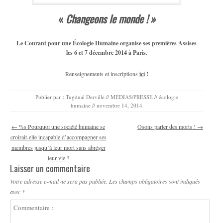
«
Changeons le monde ! »
Le Courant pour une Écologie Humaine organise ses premières Assises
les 6 et 7 décembre
2014
à Paris.
Renseignements et inscriptions
ici
!
Publier par :
Tugdual Derville
//
MEDIAS/PRESSE
//
écologie
humaine
//
novembre 14, 2014
Navigation des articles
←
%s Pourquoi une société humaine se
Osons parler des morts !
→
croirait-elle incapable d’accompagner ses
membres jusqu’à leur mort sans abréger
leur vie ?
Laisser un commentaire
Votre adresse e-mail ne sera pas publiée.
Les champs obligatoires sont indiqués
avec
*