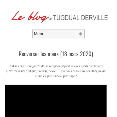
Aller au contenu
Menu
Renverser les maux (18 mars 2020)
Certains mots sont grevés d’une acception péjorative alors qu’ils mériteraient
d’être réévalués : fatigue, douleur, fièvre… Et si nous en faisons des alliés,en vue
d’une vie plus saine et plus sage ?