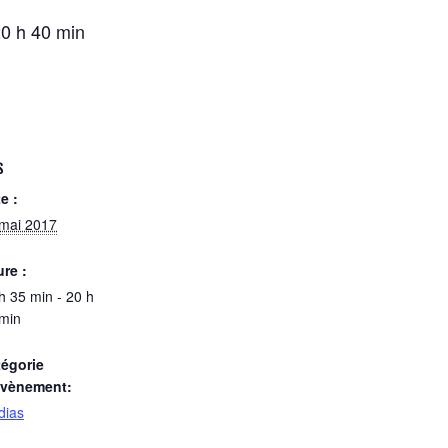
0 h 40 min
S
e :
mai 2017
re :
h 35 min - 20 h
min
égorie
Évènement:
dias