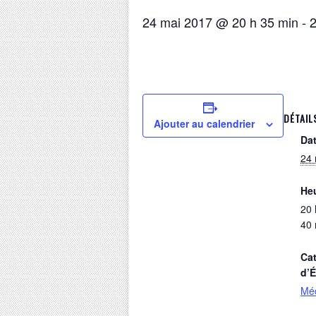
24 mai 2017 @ 20 h 35 min
-
2
DÉTAIL
Ajouter au calendrier
Dat
24 
Heu
20 
40 
Cat
d’
Mé