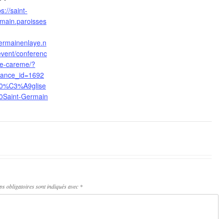
ps://saint-
main.paroisses
ermainenlaye.n
event/conferenc
e-careme/?
tance_id=1692
0%C3%A9glise
0Saint-Germain
s obligatoires sont indiqués avec
*