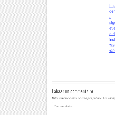
htt
ger
-
stg
et/
e-d
ins
%2
%2
Laisser un commentaire
Votre adresse e-mail ne sera pas publiée.
Les champ