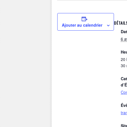
DÉTAIL
Ajouter au calendrier
Dat
6 a
Heu
20 
30 
Cat
d’
Co
Év
tr
Sit