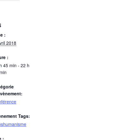
S
e :
vril 2018
re :
h 45 min - 22 h
min
égorie
Évènement:
nférence
ènement Tags:
anshumanisme
e :