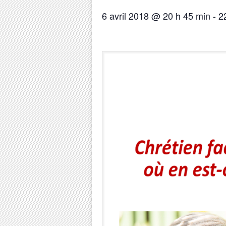
6 avril 2018 @ 20 h 45 min
-
2