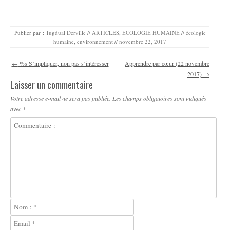
Publier par :
Tugdual Derville
//
ARTICLES
,
ECOLOGIE HUMAINE
//
écologie
humaine
,
environnement
//
novembre 22, 2017
Navigation des articles
←
%s S´impliquer, non pas s´intéresser
Apprendre par cœur (22 novembre
2017)
→
Laisser un commentaire
Votre adresse e-mail ne sera pas publiée.
Les champs obligatoires sont indiqués
avec
*