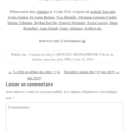
Tribune parue dans
Atlantico
le 14 juin 2019, cosignée par
Isabelle Toussaint,
Agnès Gardon,
Dr Annie Breteau,
Yves Meaudre,
Véronique Lemoine Cordier,
Etienne Villemain,
Tugdual Derville,
François Morinière,
Xavier Lacroix,
Marie
Roquebert,
Anne Schaub,
Louis -Athanase,
Sophie Lutz.
Retrouvez plus d’informations
ici
.
Publier par :
L'équipe du blog
//
ARTICLES
,
MEDIAS/PRESSE
//
Droits de
l'enfant
,
paternité
,
père
,
PMA
//
juin 14, 2019
Navigation des articles
←
%s Fête ou défaite des pères ? (14
Travailler à mieux être (19 juin 2019)
→
juin 2019)
Laisser un commentaire
Votre adresse e-mail ne sera pas publiée.
Les champs obligatoires sont indiqués
avec
*