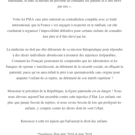
nationalité, et dans la mesure du possible de connaitre ses parents et d’être élevé
par eux ».
Votre loi PMA sans père entrerait en contradiction complète avec ce traité
international, que la France s’est engagée à respecter en le ratifiant, car elle
conduirait à organiser l’impossibilité définitive pour certains enfants de connaître
leur père et d’être élevé par lui.
La médecine ne doit pas être détournée de sa mission thérapeutique pour répondre
à des désirs individuels aboutissant à instaurer des injustices irréparables.
Comment les Français pourraient-ils comprendre que les laboratoires et les
banques de sperme s’enrichissent, au détriment de la sécurité sociale, en effaçant la
paternité, parce qu’on aura réduit le père à un spermatozoïde sans origine pour
amputer l’enfant de ce repère, au détriment de son intérêt supérieur ?
Monsieur le président de la République, la figure paternelle est en danger ! Nous
nous élevons aujourd’hui ensemble contre cette injustice d’État. Les enfants ont
plus que jamais besoin de repères, et nous avons besoin de lois qui protègent les
enfants, y compris contre les désirs dont ils sont l’objet.
Renoncez à cette loi injuste qui bafouerait le droit des enfants.
*Sondages Ifop juin 2018 et juin 2019