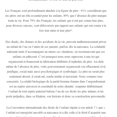
Les Français sont profondément attachés à la figure du père : 91% considèrent que
les pères ont un rôle essentiel pour les enfants, 89% que l’absence du père marque
toute la vie. Pour 79% des Français, les enfants qui n’ont pas connu leur père,
pour diverses raisons, sont défavorisés par rapport aux enfants qui ont connu à la
fois leur mère et leur père*.
Des deuils, des drames et des accidents de la vie, peuvent malheureusement priver
un enfant de l’un ou l’autre de ses parents, parfois dès la naissance. La solidarité
nationale tente d’accompagner au mieux ces situations, en reconnaissant que ces
enfants en pâtissent. C’est pourquoi nous nous opposons à une loi qui
organiserait et financerait la fabrication délibérée d’orphelins de père. Au-delà
même de l’absence de père, votre gouvernement organiserait son effacement civil,
juridique, social mais aussi psychologique et symbolique. Le père ne serait plus
seulement absent, il serait nié, rendu inutile et inexistant. Nous sommes tous
concernés. La réalité biologique de la parité homme-femme dans l’engendrement
est un repère universel et constitutif de notre identité. Amputer délibérément
l’enfant de tout repère paternel bafoue l’un de ses droits les plus intimes et lui
porte préjudice, dans sa filiation, son histoire et donc sa construction personnelle.
La Convention internationale des droits de l’enfant stipule à son article 7.1 que «
l’enfant est enregistré aussitôt sa naissance et a dès celle-ci le droit d’acquérir une