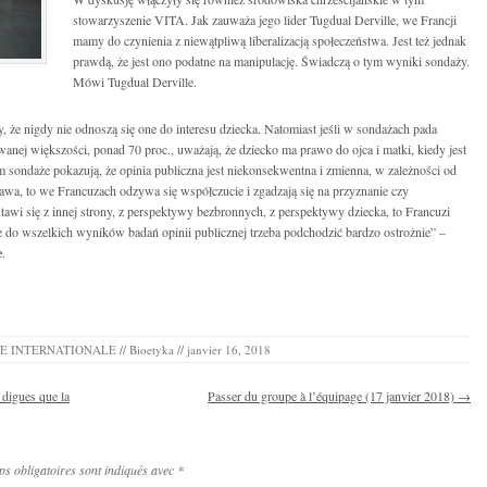
stowarzyszenie VITA. Jak zauważa jego lider Tugdual Derville, we Francji
mamy do czynienia z niewątpliwą liberalizacją społeczeństwa. Jest też jednak
prawdą, że jest ono podatne na manipulację. Świadczą o tym wyniki sondaży.
Mówi Tugdual Derville.
że nigdy nie odnoszą się one do interesu dziecka. Natomiast jeśli w sondażach pada
wanej większości, ponad 70 proc., uważają, że dziecko ma prawo do ojca i matki, kiedy jest
m sondaże pokazują, że opinia publiczna jest niekonsekwentna i zmienna, w zależności od
prawa, to we Francuzach odzywa się współczucie i zgadzają się na przyznanie czy
tawi się z innej strony, z perspektywy bezbronnych, z perspektywy dziecka, to Francuzi
że do wszelkich wyników badań opinii publicznej trzeba podchodzić bardzo ostrożnie” –
e
.
SE INTERNATIONALE
//
Bioetyka
//
janvier 16, 2018
 digues que la
Passer du groupe à l’équipage (17 janvier 2018)
→
s obligatoires sont indiqués avec
*