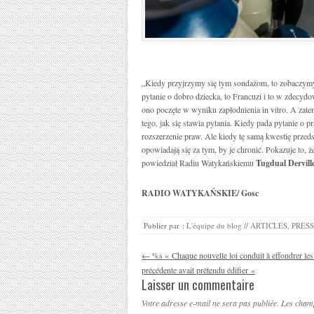
„Kiedy przyjrzymy się tym sondażom, to zobaczymy, 
pytanie o dobro dziecka, to Francuzi i to w zdecydo
ono poczęte w wyniku zapłodnienia in vitro. A zate
tego, jak się stawia pytania. Kiedy pada pytanie o 
rozszerzenie praw. Ale kiedy tę samą kwestię przeds
opowiadają się za tym, by je chronić. Pokazuje to, 
powiedział Radiu Watykańskiemu
Tugdual Dervill
RADIO WATYKAŃSKIE/ Gosc
Publier par :
L'équipe du blog
//
ARTICLES
,
PRES
Navigation des articles
←
%s « Chaque nouvelle loi conduit à effondrer les
précédente avait prétendu édifier »
Laisser un commentaire
Votre adresse e-mail ne sera pas publiée.
Les champ