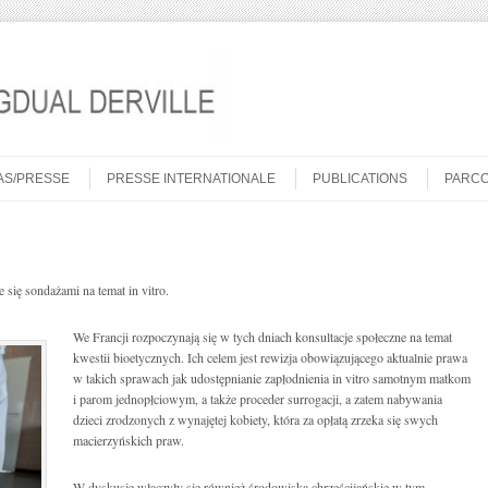
AS/PRESSE
PRESSE INTERNATIONALE
PUBLICATIONS
PARC
 się sondażami na temat in vitro.
We Francji rozpoczynają się w tych dniach konsultacje społeczne na temat
kwestii bioetycznych. Ich celem jest rewizja obowiązującego aktualnie prawa
w takich sprawach jak udostępnianie zapłodnienia in vitro samotnym matkom
i parom jednopłciowym, a także proceder surrogacji, a zatem nabywania
dzieci zrodzonych z wynajętej kobiety, która za opłatą zrzeka się swych
macierzyńskich praw.
W dyskusję włączyły się również środowiska chrześcijańskie w tym