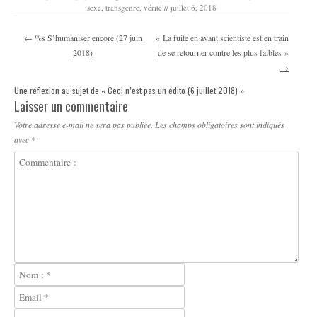
sexe
,
transgenre
,
vérité
//
juillet 6, 2018
Navigation des articles
←
%s S’humaniser encore (27 juin
« La fuite en avant scientiste est en train
2018)
de se retourner contre les plus faibles »
→
Une réflexion au sujet de «
Ceci n’est pas un édito (6 juillet 2018)
»
Laisser un commentaire
Votre adresse e-mail ne sera pas publiée.
Les champs obligatoires sont indiqués
avec
*