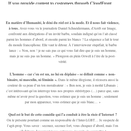
En matière d’Humanité, le déni du réel est à la mode. Et il nous fait violence,
à tous.
Avez-vous vu le journaliste Daniel Schneidermann, d’Arrêt sur Image,
confronté aux dénégations d’un invité barbu, soudain indigné qu’on l’ait classé
parmi les hommes d’abord, et ensuite parmi les blancs ? La séquence a fait le tour
du monde francophone. Elle vaut le détour. À l’intervieweur stupéfait, le barbu
lance : « Non, non ! je ne sais pas ce qui vous fait dire que je suis un homme,
mais je ne suis pas un homme. » Plongeon en plein Orwell à l’ère de la post-
vérité.
L’homme – car c’en est un, ne lui en déplaise – se définit comme « non-
binaire, ni masculin, ni féminin ».
Dans le même illogisme, il récusera aussi la
couleur de sa peau d’un ton moralisateur : « Ben non, je suis à moitié Libanais ;
c’est intéressant qu’on interroge tous nos propres stéréotypes (…) parce que, sans
même m’avoir posé la question, vous estimez que je suis un homme ; seulement
par mon apparence, vous estimez que je suis blanc… »
Quel est le but de cette comédie qui l’a conduit à être la risée d’Internet ?
On le présente pourtant comme un responsable de l’Inter-LGBT… Je suspecte de
l’agit-prop. Vous savez : secouez, secouez fort, vous choquez d’abord, mais l’on
s’habituera doucement à vos outrances, jusqu’à s’y soumettre !