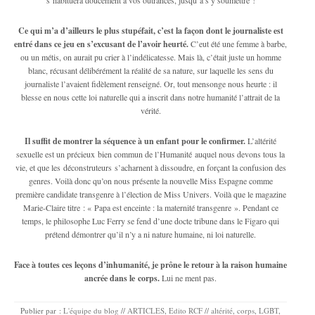
Ce qui m’a d’ailleurs le plus stupéfait, c’est la façon dont le journaliste est
entré dans ce jeu en s’excusant de l’avoir heurté.
C’eut été une femme à barbe,
ou un métis, on aurait pu crier à l’indélicatesse. Mais là, c’était juste un homme
blanc, récusant délibérément la réalité de sa nature, sur laquelle les sens du
journaliste l’avaient fidèlement renseigné. Or, tout mensonge nous heurte : il
blesse en nous cette loi naturelle qui a inscrit dans notre humanité l’attrait de la
vérité.
Il suffit de montrer la séquence à un enfant pour le confirmer.
L’altérité
sexuelle est un précieux bien commun de l’Humanité auquel nous devons tous la
vie, et que les déconstruteurs s’acharnent à dissoudre, en forçant la confusion des
genres. Voilà donc qu’on nous présente la nouvelle Miss Espagne comme
première candidate transgenre à l’élection de Miss Univers. Voilà que le magazine
Marie-Claire titre : « Papa est enceinte : la maternité transgenre ». Pendant ce
temps, le philosophe Luc Ferry se fend d’une docte tribune dans le Figaro qui
prétend démontrer qu’il n’y a ni nature humaine, ni loi naturelle.
Face à toutes ces leçons d’inhumanité, je prône le retour à la raison humaine
ancrée dans le corps.
Lui ne ment pas.
Publier par :
L'équipe du blog
//
ARTICLES
,
Edito RCF
//
altérité
,
corps
,
LGBT
,