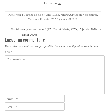
Lire la suite
ici
.
Publier par :
L'équipe du blog
//
ARTICLES
,
MEDIAS/PRESSE
//
Bioéthique
,
Marchons Enfants
,
PMA
//
janvier 20, 2020
Navigation des articles
←
%s Sénateur, c’est ton heure ! (17
Deo et débats, KTO, 17 janvier 2020.
→
janvier 2020)
Laisser un commentaire
Votre adresse e-mail ne sera pas publiée.
Les champs obligatoires sont indiqués
avec
*