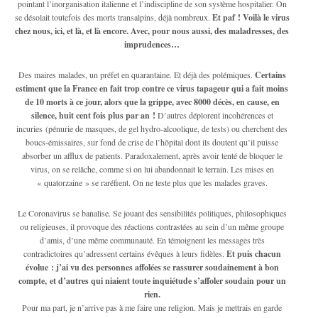
pointant l’inorganisation italienne et l’indiscipline de son système hospitalier. On
se désolait toutefois des morts transalpins, déjà nombreux.
Et paf ! Voilà le virus
chez nous, ici, et là, et là encore. Avec, pour nous aussi, des maladresses, des
imprudences…
Des maires malades, un préfet en quarantaine. Et déjà des polémiques.
Certains
estiment que la France en fait trop contre ce virus tapageur qui a fait moins
de 10 morts à ce jour, alors que la grippe, avec 8000 décès, en cause, en
silence, huit cent fois plus par an !
D’autres déplorent incohérences et
incuries (pénurie de masques, de gel hydro-alcoolique, de tests) ou cherchent des
boucs-émissaires, sur fond de crise de l’hôpital dont ils doutent qu’il puisse
absorber un afflux de patients. Paradoxalement, après avoir tenté de bloquer le
virus, on se relâche, comme si on lui abandonnait le terrain. Les mises en
« quatorzaine » se raréfient. On ne teste plus que les malades graves.
Le Coronavirus se banalise. Se jouant des sensibilités politiques, philosophiques
ou religieuses, il provoque des réactions contrastées au sein d’un même groupe
d’amis, d’une même communauté. En témoignent les messages très
contradictoires qu’adressent certains évêques à leurs fidèles.
Et puis chacun
évolue : j’ai vu des personnes affolées se rassurer soudainement à bon
compte, et d’autres qui niaient toute inquiétude s’affoler soudain pour un
rien.
Pour ma part, je n’arrive pas à me faire une religion. Mais je mettrais en garde