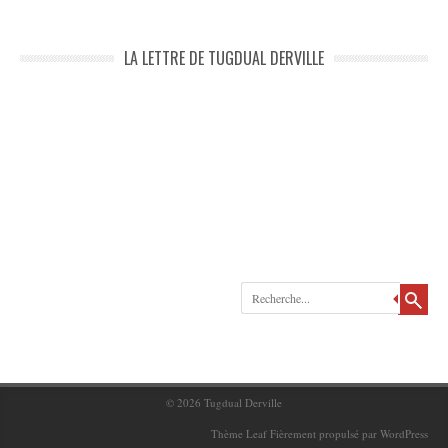
LA LETTRE DE TUGDUAL DERVILLE
Recherche
© 2026
Tugdual Derville
Thème Leaf
Fièrement propulsé par
WordPress