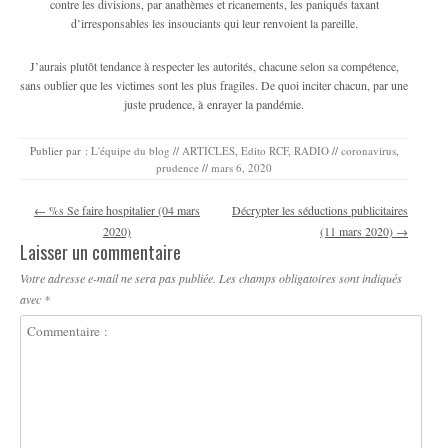
contre les divisions, par anathèmes et ricanements, les paniqués taxant
d’irresponsables les insouciants qui leur renvoient la pareille.
J’aurais plutôt tendance à respecter les autorités, chacune selon sa compétence,
sans oublier que les victimes sont les plus fragiles. De quoi inciter chacun, par une
juste prudence, à enrayer la pandémie.
Publier par :
L'équipe du blog
//
ARTICLES
,
Edito RCF
,
RADIO
//
coronavirus
,
prudence
//
mars 6, 2020
Navigation des articles
←
%s Se faire hospitalier (04 mars
Décrypter les séductions publicitaires
2020)
(11 mars 2020)
→
Laisser un commentaire
Votre adresse e-mail ne sera pas publiée.
Les champs obligatoires sont indiqués
avec
*