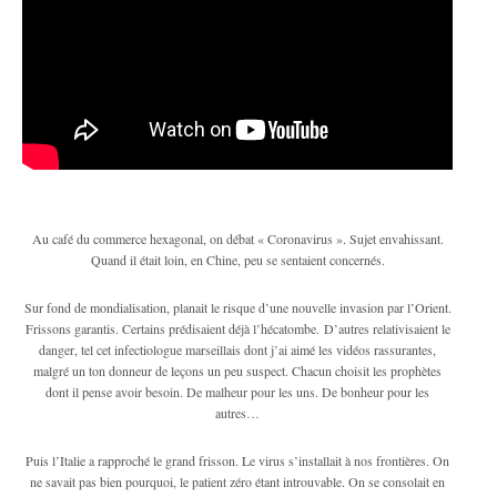
Au café du commerce hexagonal, on débat « Coronavirus ». Sujet envahissant.
Quand il était loin, en Chine, peu se sentaient concernés.
Sur fond de mondialisation, planait le risque d’une nouvelle invasion par l’Orient.
Frissons garantis. Certains prédisaient déjà l’hécatombe. D’autres relativisaient le
danger, tel cet infectiologue marseillais dont j’ai aimé les vidéos rassurantes,
malgré un ton donneur de leçons un peu suspect. Chacun choisit les prophètes
dont il pense avoir besoin. De malheur pour les uns. De bonheur pour les
autres…
Puis l’Italie a rapproché le grand frisson. Le virus s’installait à nos frontières. On
ne savait pas bien pourquoi, le patient zéro étant introuvable. On se consolait en