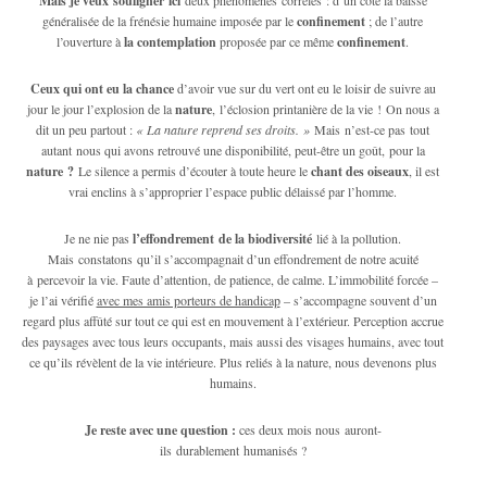
Mais je veux souligner ici
généralisée de la frénésie humaine imposée par le
confinement
; de l’autre
l’ouverture à
la contemplation
proposée par ce même
confinement
.
Ceux qui ont eu la chance
d’avoir vue sur du vert ont eu le loisir de suivre au
jour le jour l’explosion de la
nature
, l’éclosion printanière de la vie ! On nous a
dit un peu partout :
« La nature reprend ses droits. »
Mais n’est-ce pas tout
autant nous qui avons retrouvé une disponibilité, peut-être un goût, pour la
nature ?
Le silence a permis d’écouter à toute heure le
chant des oiseaux
, il est
vrai enclins à s’approprier l’espace public délaissé par l’homme.
Je ne nie pas
l’effondrement de la biodiversité
lié à la pollution.
Mais constatons qu’il s’accompagnait d’un effondrement de notre acuité
à percevoir la vie. Faute d’attention, de patience, de calme. L’immobilité forcée –
je l’ai vérifié
avec mes amis porteurs de handicap
– s’accompagne souvent d’un
regard plus affûté sur tout ce qui est en mouvement à l’extérieur. Perception accrue
des paysages avec tous leurs occupants, mais aussi des visages humains, avec tout
ce qu’ils révèlent de la vie intérieure. Plus reliés à la nature, nous devenons plus
humains.
Je reste avec une question :
ces deux mois nous auront-
ils durablement humanisés ?