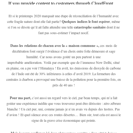
Et si le printemps 2020 marquait une étape de réconciliation de l’humanité avec
cette fragile nature dont elle fait partie?
Quelques indices le font espérer
, même
si l’on se désole qu’il ait fallu attendre une telle
catastrophe sanitaire
dont il ne
faut pas sous-estimer l’impact nocif.
Dans les relations de chacun avec la « maison commune »,
ces mois de
décélération font surgir l’évidence d’un choix entre folle démesure et sage
humilité. Car nous avons goûté un peu partout à une
improbable amélioration. Voilà par exemple que de l’immense New Delhi, situé
en plaine, on a pu voir l’Himalaya ! En avril, les émissions de dioxyde de carbone
de l’Inde ont été de 30% inférieures à celles d’avril 2019. La fermeture des
centrales à charbon a provoqué une baisse de la pollution pour la première fois, en
près de 40 ans !
Pour ma part,
c’est aussi un regard vers le ciel, par beau temps, qui m’a fait
goûter une expérience inédite que vous trouverez peut-être dérisoire : zéro zébrure
blanche ! Un ciel pur, uni, comme jamais je n’en avais vu depuis des lustres. Pas
d’avion ! Et quel silence avec ces routes désertes… Bien sûr, tout cela est aussi le
signe de la grave crise économique qui pointe.
deux phénomènes corrélés : d’un côté la baisse