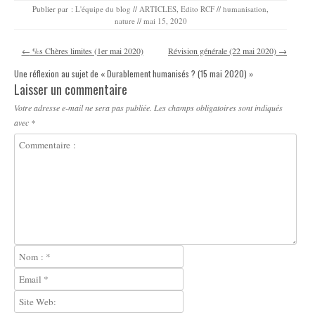
Publier par :
L'équipe du blog
//
ARTICLES
,
Edito RCF
//
humanisation
,
nature
//
mai 15, 2020
Navigation des articles
←
%s Chères limites (1er mai 2020)
Révision générale (22 mai 2020)
→
Une réflexion au sujet de «
Durablement humanisés ? (15 mai 2020)
»
Laisser un commentaire
Votre adresse e-mail ne sera pas publiée.
Les champs obligatoires sont indiqués
avec
*