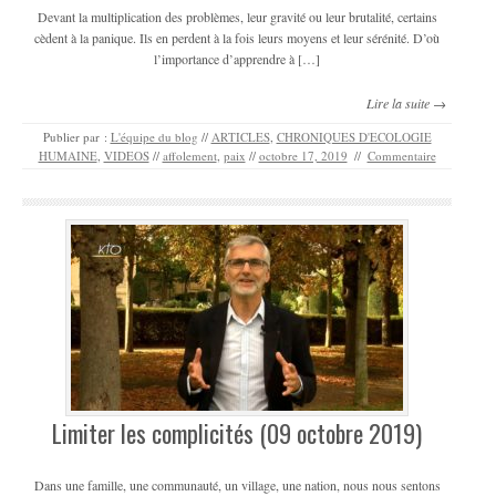
Devant la multiplication des problèmes, leur gravité ou leur brutalité, certains
cèdent à la panique. Ils en perdent à la fois leurs moyens et leur sérénité. D’où
l’importance d’apprendre à […]
Lire la suite →
Publier par :
L'équipe du blog
//
ARTICLES
,
CHRONIQUES D'ECOLOGIE
HUMAINE
,
VIDEOS
//
affolement
,
paix
//
octobre 17, 2019
//
Commentaire
Limiter les complicités (09 octobre 2019)
Dans une famille, une communauté, un village, une nation, nous nous sentons