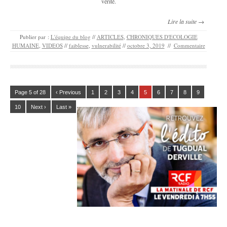
vérité.
Lire la suite →
Publier par :
L'équipe du blog
//
ARTICLES
,
CHRONIQUES D'ECOLOGIE
HUMAINE
,
VIDEOS
//
faiblesse
,
vulnerabilité
//
octobre 3, 2019
//
Commentaire
Page 5 of 28
‹ Previous
1
2
3
4
5
6
7
8
9
10
Next ›
Last »