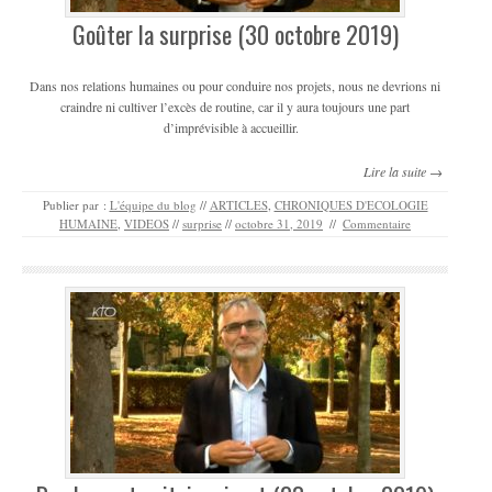
Goûter la surprise (30 octobre 2019)
Dans nos relations humaines ou pour conduire nos projets, nous ne devrions ni
craindre ni cultiver l’excès de routine, car il y aura toujours une part
d’imprévisible à accueillir.
Lire la suite →
Publier par :
L'équipe du blog
//
ARTICLES
,
CHRONIQUES D'ECOLOGIE
HUMAINE
,
VIDEOS
//
surprise
//
octobre 31, 2019
//
Commentaire