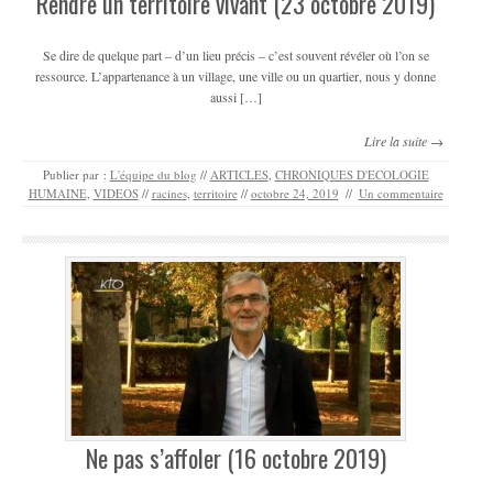
Rendre un territoire vivant (23 octobre 2019)
Se dire de quelque part – d’un lieu précis – c’est souvent révéler où l’on se
ressource. L’appartenance à un village, une ville ou un quartier, nous y donne
aussi […]
Lire la suite →
Publier par :
L'équipe du blog
//
ARTICLES
,
CHRONIQUES D'ECOLOGIE
HUMAINE
,
VIDEOS
//
racines
,
territoire
//
octobre 24, 2019
//
Un commentaire
Ne pas s’affoler (16 octobre 2019)