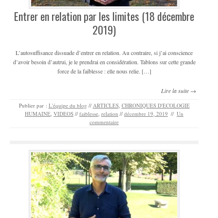
Entrer en relation par les limites (18 décembre
2019)
L’autosuffisance dissuade d’entrer en relation. Au contraire, si j’ai conscience
d’avoir besoin d’autrui, je le prendrai en considération. Tablons sur cette grande
force de la faiblesse : elle nous relie. […]
Lire la suite →
Publier par :
L'équipe du blog
//
ARTICLES
,
CHRONIQUES D'ECOLOGIE
HUMAINE
,
VIDEOS
//
faiblesse
,
relation
//
décembre 19, 2019
//
Un
commentaire