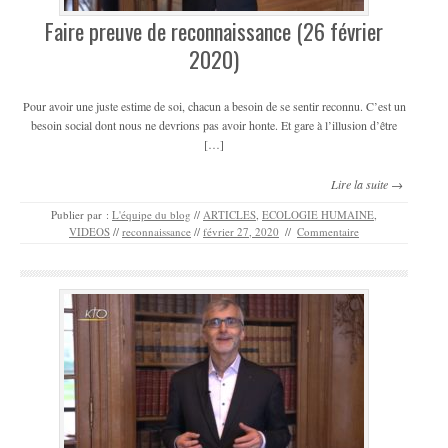
Faire preuve de reconnaissance (26 février
2020)
Pour avoir une juste estime de soi, chacun a besoin de se sentir reconnu. C’est un
besoin social dont nous ne devrions pas avoir honte. Et gare à l’illusion d’être
[…]
Lire la suite →
Publier par :
L'équipe du blog
//
ARTICLES
,
ECOLOGIE HUMAINE
,
VIDEOS
//
reconnaissance
//
février 27, 2020
//
Commentaire