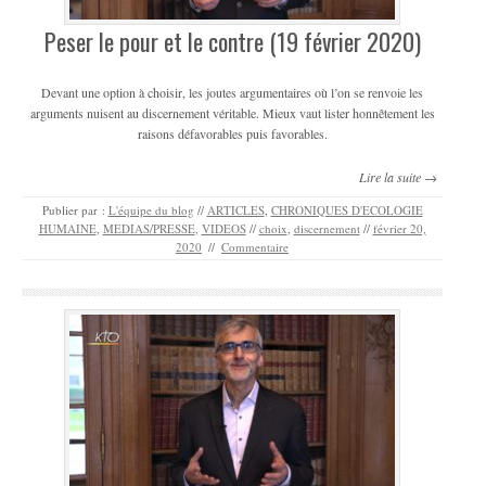
Peser le pour et le contre (19 février 2020)
Devant une option à choisir, les joutes argumentaires où l’on se renvoie les
arguments nuisent au discernement véritable. Mieux vaut lister honnêtement les
raisons défavorables puis favorables.
Lire la suite →
Publier par :
L'équipe du blog
//
ARTICLES
,
CHRONIQUES D'ECOLOGIE
HUMAINE
,
MEDIAS/PRESSE
,
VIDEOS
//
choix
,
discernement
//
février 20,
2020
//
Commentaire