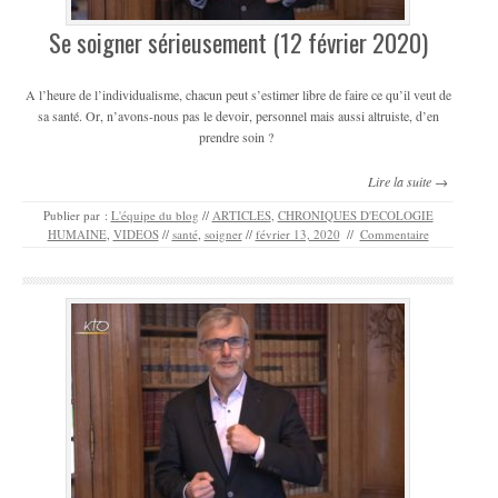
Se soigner sérieusement (12 février 2020)
A l’heure de l’individualisme, chacun peut s’estimer libre de faire ce qu’il veut de
sa santé. Or, n’avons-nous pas le devoir, personnel mais aussi altruiste, d’en
prendre soin ?
Lire la suite →
Publier par :
L'équipe du blog
//
ARTICLES
,
CHRONIQUES D'ECOLOGIE
HUMAINE
,
VIDEOS
//
santé
,
soigner
//
février 13, 2020
//
Commentaire