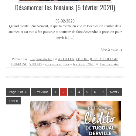
Désamorcer les tensions (5 février 2020)
06-02-2020
Quand monte l’énervement, et que la mèche en vue de l’explosion semble déjà
allumée, il est tout à fait possible et salutaire de faire descendre la pression pour
servir la […]
Lire la suite →
Publier par :
L'équipe du blog
//
ARTICLES
,
CHRONIQUES D'ECOLOGIE
HUMAINE
,
VIDEOS
//
énervement
,
paix
//
février 6, 2020
//
Commentaire
Page 2 of 38
‹ Previous
1
2
3
4
5
6
7
Next ›
Last »