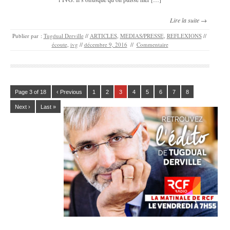
Lire la suite →
Publier par :
Tugdual Derville
//
ARTICLES
,
MEDIAS/PRESSE
,
REFLEXIONS
//
écoute
,
ivg
//
décembre 9, 2016
//
Commentaire
Page 3 of 18
‹ Previous
1
2
3
4
5
6
7
8
Next ›
Last »