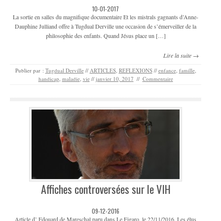
10-01-2017
La sortie en salles du magnifique documentaire Et les mistrals gagnants d’Anne-
Dauphine Julliand offre à Tugdual Derville une occasion de s’émerveiller de la
philosophie des enfants. Quand Jésus place un […]
Lire la suite →
Publier par :
Tugdual Derville
//
ARTICLES
,
REFLEXIONS
//
enfance
,
famille
,
handicap
,
maladie
,
vie
//
janvier 10, 2017
//
Commentaire
Affiches controversées sur le VIH
09-12-2016
Article d’ Edouard de Mareschal paru dans Le Figaro, le 22/11/2016. Les élus