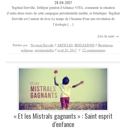
28-04-2017
Tugdual Derville, Délégué général d’Alliance VITA, commente la situation
d’entre-deux-tours de cette campagne présidentielle inédite, et frénétique. Tugdual
Derville est l’auteur du livre Le temps de l’homme-Pour une révolution de
l’écologie […]
Lire la suite →
Publier par :
Tugdual Derville
//
ARTICLES
,
REFLEXIONS
//
Bioéthique
,
politique
,
présidentielles
//
avril 28, 2017
//
22 commentaires
« Et les Mistrals gagnants » : Saint esprit
d’enfance