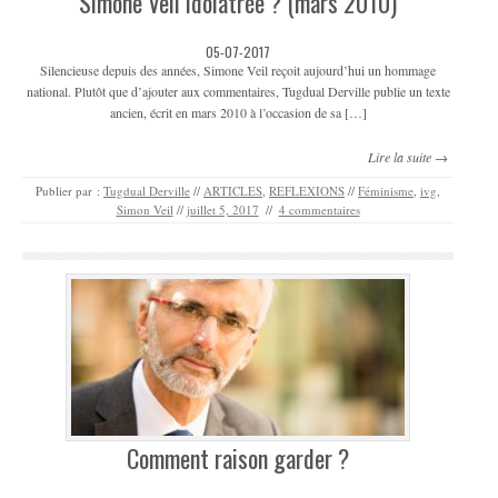
Simone Veil idolâtrée ? (mars 2010)
05-07-2017
Silencieuse depuis des années, Simone Veil reçoit aujourd’hui un hommage
national. Plutôt que d’ajouter aux commentaires, Tugdual Derville publie un texte
ancien, écrit en mars 2010 à l’occasion de sa […]
Lire la suite →
Publier par :
Tugdual Derville
//
ARTICLES
,
REFLEXIONS
//
Féminisme
,
ivg
,
Simon Veil
//
juillet 5, 2017
//
4 commentaires
Comment raison garder ?