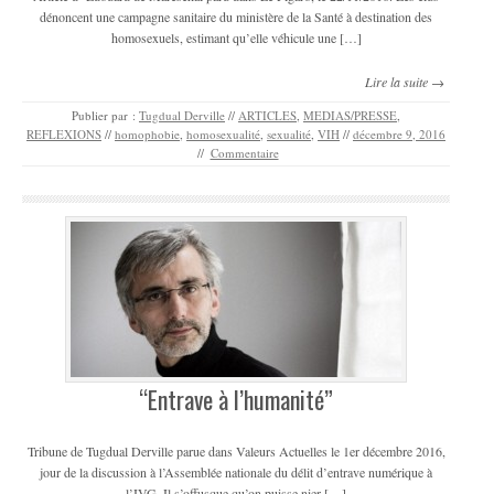
dénoncent une campagne sanitaire du ministère de la Santé à destination des
homosexuels, estimant qu’elle véhicule une […]
Lire la suite →
Publier par :
Tugdual Derville
//
ARTICLES
,
MEDIAS/PRESSE
,
REFLEXIONS
//
homophobie
,
homosexualité
,
sexualité
,
VIH
//
décembre 9, 2016
//
Commentaire
“Entrave à l’humanité”
Tribune de Tugdual Derville parue dans Valeurs Actuelles le 1er décembre 2016,
jour de la discussion à l’Assemblée nationale du délit d’entrave numérique à
l’IVG. Il s’offusque qu’on puisse nier […]