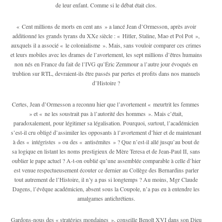
de leur enfant. Comme si le débat était clos.
« Cent millions de morts en cent ans » a lancé Jean d’Ormesson, après avoir
additionné les grands tyrans du XXe siècle : « Hitler, Staline, Mao et Pol Pot »,
auxquels il a associé « le colonialisme ». Mais, sans vouloir comparer ces crimes
et leurs mobiles avec les drames de l’avortement, les sept millions d’êtres humains
non nés en France du fait de l’IVG qu’Éric Zemmour a l’autre jour évoqués en
trublion sur RTL, devraient-ils être passés par pertes et profits dans nos manuels
d’Histoire ?
Certes, Jean d’Ormesson a reconnu hier que l’avortement « meurtrit les femmes
» et « ne les soustrait pas à l’autorité des hommes ». Mais c’était,
paradoxalement, pour légitimer sa légalisation. Pourquoi, surtout, l’académicien
s’est-il cru obligé d’assimiler les opposants à l’avortement d’hier et de maintenant
à des « intégristes » ou des « antisémites » ? Que n’est-il allé jusqu’au bout de
sa logique en listant les noms prestigieux de Mère Teresa et de Jean-Paul II, sans
oublier le pape actuel ? A-t-on oublié qu’une assemblée comparable à celle d’hier
est venue respectueusement écouter ce dernier au Collège des Bernardins parler
tout autrement de l’Histoire, il n’y a pas si longtemps ? Au moins, Mgr Claude
Dagens, l’évêque académicien, absent sous la Coupole, n’a pas eu à entendre les
amalgames antichrétiens.
Gar­dons-nous des « stratégies mon­­daines », conseille Benoît XVI dans son Dieu