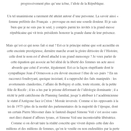
progressivement plus qu’une icône, l’idole de la République.
Un tel unanimisme a rarement été atteint autour d’une personne. La savoir ainsi «
femme préférée des Français » provoque en moi une sourde douleur. Et je sais
bien que je ne suis pas le seul, y compris parmi les invités à la grand-messe
républicaine qui vit trois présidents honorer la grande dame de leur présence.
Mais qu’est-ce qui nous fait si mal ? Est-ce le principe même que soit accueillie en
cette enceinte prestigieuse, dernière marche avant la gloire dérisoire de l’Histoire,
celle dont le nom est d’abord attaché à un grand mensonge ? Je veux parler de
cette équation qui associe au bel idéal de la liberté des femmes un acte aussi
absurde que celui d’avorter, légalement. Est-ce la façon stupéfiante dont le
sympathique Jean d’Ormesson a cru devoir encenser l’élue de ses pairs ? En un
raccourci foudroyant, quoique insistant, il a rapproché des faits manipulés : les
avortements clandestins, l’affaire de Bobigny et celle, toute récente, de la petite
fille de Recife ; il les a lus par le prisme déformant de l’idéologie dominante ; il a
récité le petit catéchisme du Planning familial, jusqu’à attribuer à l’académicienne
le statut d’Antigone face à Créon ! Morale inversée. Comme si les opposants à la
loi de 1975 (plus de la moitié des parlementaires de la majorité de l’époque, dont
un certain Pierre Messmer dans le fauteuil duquel Simone Veil s’est assise sans
mot dire) étaient d’affreux tyrans, et Simone Veil une incontestable libératrice.
Comme si on devait taire la réalité concrète que vivent depuis cette date des
millions et des millions de femmes, qu’on le veuille ou non endeuillées par la perte