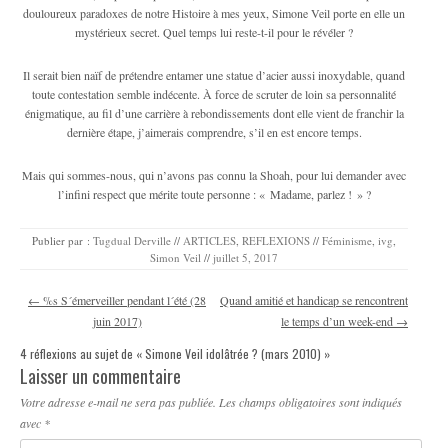
douloureux paradoxes de notre Histoire à mes yeux, Simone Veil porte en elle un
mystérieux secret. Quel temps lui reste-t-il pour le ré­véler ?
Il serait bien naïf de prétendre entamer une statue d’acier aussi inoxydable, quand
toute contestation semble indécente. À force de scruter de loin sa personnalité
énigmatique, au fil d’une carrière à rebondissements dont elle vient de franchir la
dernière étape, j’aimerais comprendre, s’il en est encore temps.
Mais qui sommes-nous, qui n’avons pas connu la Shoah, pour lui demander avec
l’infini respect que mérite toute personne : « Madame, parlez ! » ?
Publier par :
Tugdual Derville
//
ARTICLES
,
REFLEXIONS
//
Féminisme
,
ivg
,
Simon Veil
//
juillet 5, 2017
Navigation des articles
←
%s S´émerveiller pendant l´été (28
Quand amitié et handicap se rencontrent
juin 2017)
le temps d’un week-end
→
4 réflexions au sujet de «
Simone Veil idolâtrée ? (mars 2010)
»
Laisser un commentaire
Votre adresse e-mail ne sera pas publiée.
Les champs obligatoires sont indiqués
avec
*