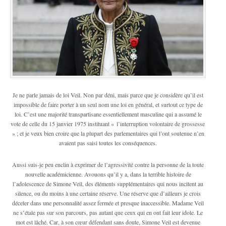
Je ne parle jamais de loi Veil. Non par déni, mais parce que je considère qu’il est
impossible de faire porter à un seul nom une loi en général, et surtout ce type de
loi. C’est une majorité transpartisane essentiellement masculine qui a assumé le
vote de celle du 15 janvier 1975 instituant « l’interruption volontaire de grossesse
» ; et je veux bien croire que la plupart des parlementaires qui l’ont soutenue n’en
avaient pas saisi toutes les conséquences.
Aussi suis-je peu enclin à exprimer de l’agressivité contre la personne de la toute
nouvelle académicienne. Avouons qu’il y a, dans la terrible histoire de
l’adolescence de Simone Veil, des éléments supplémentaires qui nous incitent au
silence, ou du moins à une certaine réserve. Une réserve que d’ailleurs je crois
déceler dans une personnalité assez fermée et presque inaccessible. Madame Veil
ne s’étale pas sur son parcours, pas autant que ceux qui en ont fait leur idole. Le
mot est lâché. Car, à son cœur défendant sans doute, Simone Veil est devenue