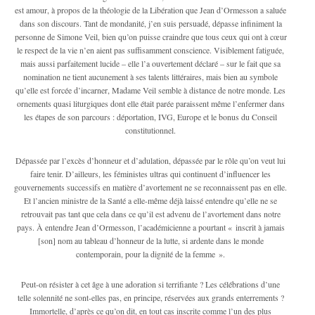
est amour, à propos de la théologie de la Libération que Jean d’Ormesson a saluée
dans son discours. Tant de mondanité, j’en suis persuadé, dépasse infiniment la
personne de Simone Veil, bien qu’on puisse craindre que tous ceux qui ont à cœur
le respect de la vie n’en aient pas suffisamment conscience. Visiblement fatiguée,
mais aussi parfaitement lucide – elle l’a ouvertement déclaré – sur le fait que sa
nomination ne tient aucunement à ses talents littéraires, mais bien au symbole
qu’elle est forcée d’incarner, Madame Veil semble à distance de notre monde. Les
ornements quasi liturgiques dont elle était parée paraissent même l’enfermer dans
les étapes de son parcours : déportation, IVG, Europe et le bonus du Conseil
constitutionnel.
Dépassée par l’excès d’honneur et d’adulation, dépassée par le rôle qu’on veut lui
faire tenir. D’ailleurs, les féministes ultras qui continuent d’influencer les
gouvernements successifs en matière d’avortement ne se reconnaissent pas en elle.
Et l’ancien ministre de la Santé a elle-même déjà laissé entendre qu’elle ne se
retrouvait pas tant que cela dans ce qu’il est advenu de l’avortement dans notre
pays. À entendre Jean d’Ormesson, l’académicienne a pourtant « inscrit à jamais
[son] nom au tableau d’honneur de la lutte, si ardente dans le monde
contemporain, pour la dignité de la femme ».
Peut-on résister à cet âge à une adoration si terrifiante ? Les célébrations d’une
telle solennité ne sont-elles pas, en principe, réservées aux grands enterrements ?
Immortelle, d’après ce qu’on dit, en tout cas inscrite comme l’un des plus