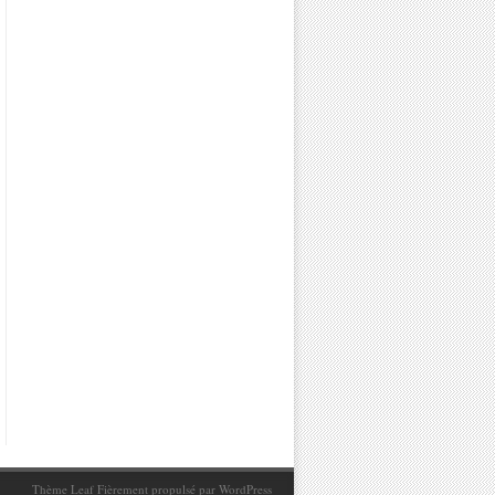
Thème Leaf
Fièrement propulsé par
WordPress