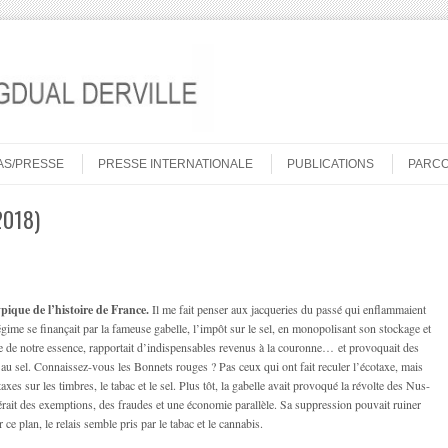
AS/PRESSE
PRESSE INTERNATIONALE
PUBLICATIONS
PARC
2018)
pique de l’histoire de France.
Il me fait penser aux jacqueries du passé qui enflammaient
égime se finançait par la fameuse gabelle, l’impôt sur le sel, en monopolisant son stockage et
rôle de notre essence, rapportait d’indispensables revenus à la couronne… et provoquait des
e au sel. Connaissez-vous les Bonnets rouges ? Pas ceux qui ont fait reculer l’écotaxe, mais
axes sur les timbres, le tabac et le sel. Plus tôt, la gabelle avait provoqué la révolte des Nus-
ait des exemptions, des fraudes et une économie parallèle. Sa suppression pouvait ruiner
ce plan, le relais semble pris par le tabac et le cannabis.