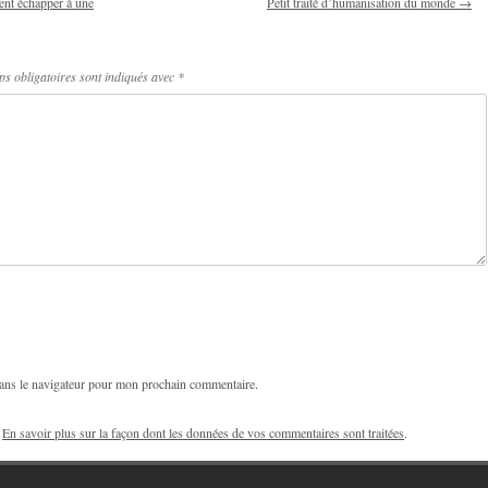
nt échapper à une
Petit traité d’humanisation du monde
→
s obligatoires sont indiqués avec
*
ans le navigateur pour mon prochain commentaire.
.
En savoir plus sur la façon dont les données de vos commentaires sont traitées
.