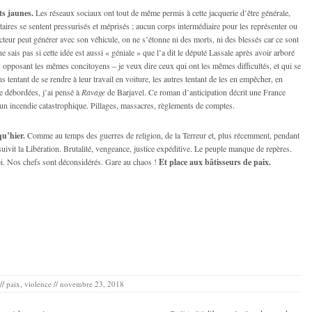
ts jaunes.
Les réseaux sociaux ont tout de même permis à cette jacquerie d’être générale,
ataires se sentent pressurisés et méprisés ; aucun corps intermédiaire pour les représenter ou
cteur peut générer avec son véhicule, on ne s’étonne ni des morts, ni des blessés car ce sont
e sais pas si cette idée est aussi « géniale » que l’a dit le député Lassale après avoir arboré
 opposant les mêmes concitoyens – je veux dire ceux qui ont les mêmes difficultés, et qui se
s tentant de se rendre à leur travail en voiture, les autres tentant de les en empêcher, en
re débordées, j’ai pensé à
Ravage
de Barjavel. Ce roman d’anticipation décrit une France
d’un incendie catastrophique. Pillages, massacres, règlements de comptes.
u’hier.
Comme au temps des guerres de religion, de la Terreur et, plus récemment, pendant
uivit la Libération. Brutalité, vengeance, justice expéditive. Le peuple manque de repères.
-loi. Nos chefs sont déconsidérés. Gare au chaos !
Et place aux bâtisseurs de paix.
//
paix
,
violence
//
novembre 23, 2018