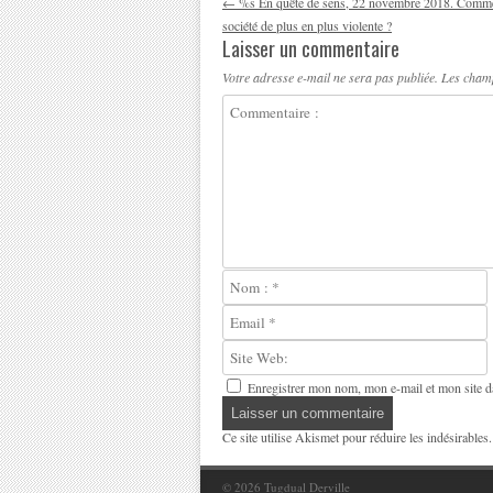
←
%s En quête de sens, 22 novembre 2018. Comme
société de plus en plus violente ?
Laisser un commentaire
Votre adresse e-mail ne sera pas publiée.
Les champ
Enregistrer mon nom, mon e-mail et mon site d
Ce site utilise Akismet pour réduire les indésirables
© 2026
Tugdual Derville