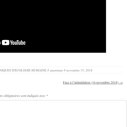
NIQUES D'ECOLOGIE HUMAINE
//
amertume
//
novembre 15, 2018
Face à l’intimidation (16 novembre 2018)
→
s obligatoires sont indiqués avec
*