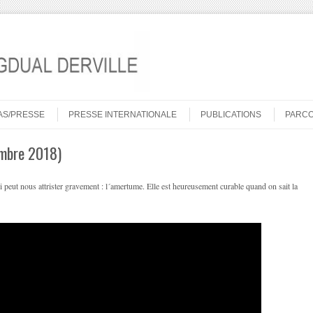
AS/PRESSE
PRESSE INTERNATIONALE
PUBLICATIONS
PARC
embre 2018)
ui peut nous attrister gravement : l´amertume. Elle est heureusement curable quand on sait la