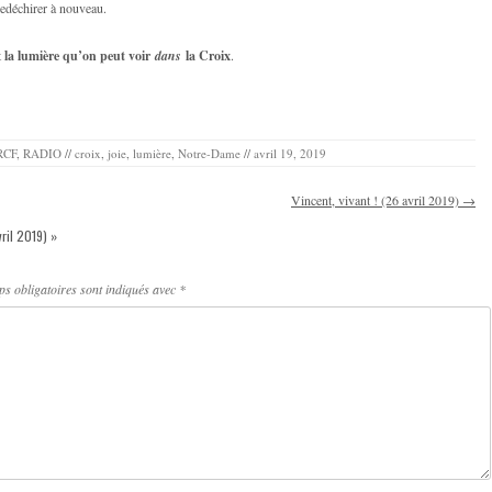
tredéchirer à nouveau.
t
la lumière qu’on peut voir
dans
la Croix
.
RCF
,
RADIO
//
croix
,
joie
,
lumière
,
Notre-Dame
//
avril 19, 2019
Vincent, vivant ! (26 avril 2019)
→
vril 2019)
»
s obligatoires sont indiqués avec
*