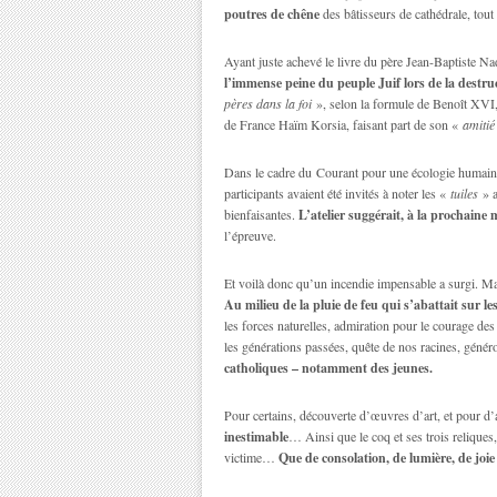
poutres de chêne
des bâtisseurs de cathédrale, tout e
Ayant juste achevé le livre du père Jean-Baptiste N
l’immense peine du peuple Juif lors de la destr
pères dans la foi
», selon la formule de Benoît XVI,
de France Haïm Korsia, faisant part de son «
amitié
Dans le cadre du Courant pour une écologie humaine, 
participants avaient été invités à noter les «
tuiles
» a
bienfaisantes.
L’atelier suggérait, à la prochaine 
l’épreuve.
Et voilà donc qu’un incendie impensable a surgi. Malg
Au milieu de la pluie de feu qui s’abattait sur le
les forces naturelles, admiration pour le courage des
les générations passées, quête de nos racines, génér
catholiques – notamment des jeunes.
Pour certains, découverte d’œuvres d’art, et pour 
inestimable
… Ainsi que le coq et ses trois reliques
victime…
Que de consolation, de lumière, de joi