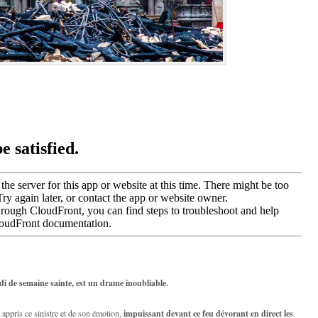
 de semaine sainte, est un drame inoubliable.
 appris ce sinistre et de son émotion,
impuissant devant ce feu dévorant en direct les