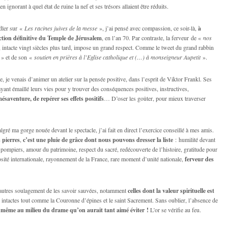
n ignorant à quel état de ruine la nef et ses trésors allaient être réduits.
adler sur «
Les racines juives de la messe
», j’ai pensé avec compassion, ce soir-là,
à
uction définitive du Temple de Jérusalem
, en l’an 70. Par contraste, la ferveur de «
nos
 intacte vingt siècles plus tard, impose un grand respect. Comme le tweet du grand rabbin
» et de son «
soutien en prières à l’Eglise catholique et (…) à monseigneur Aupetit
».
je venais d’animer un atelier sur la pensée positive, dans l’esprit de Viktor Frankl. Ses
yant émaillé leurs vies pour y trouver des conséquences positives, instructives,
mésaventure, de repérer ses effets positifs
… D’oser les goûter, pour mieux traverser
ré ma gorge nouée devant le spectacle, j’ai fait en direct l’exercice conseillé à mes amis.
s pierres
,
c’est une pluie de grâce dont nous pouvons dresser la liste
: humilité devant
 pompiers, amour du patrimoine, respect du sacré, redécouverte de l’histoire, gratitude pour
osité internationale, rayonnement de la France, rare moment d’unité nationale,
ferveur des
d’autres soulagement de les savoir sauvées, notamment
celles dont la valeur spirituelle est
, intactes tout comme la Couronne d’épines et le saint Sacrement. Sans oublier, l’absence de
e même au milieu du drame qu’on aurait tant aimé éviter !
L’or se vérifie au feu.