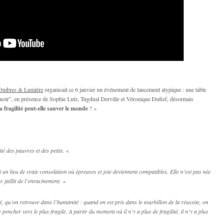
Ombres & Lumière
organisait ce 6 janvier un événement de lancement atypique : une table
e noir”, en présence de Sophie Lutz, Tugdual Derville et Véronique Dufief, désormais
la fragilité peut-elle sauver le monde
? »
té des pauvres et des petits. «
t un lieu de vraie consolation où épreuves et joie deviennent compatibles. Elle n’est pas née
 jaillit de l’enracinement. »
té, qu’on retrouve dans l’humanité : quand on est pris dans le tourbillon de la réussite, on
 pencher vers le plus fragile. A partir du moment où il n’y a plus de fragilité, il n’y a plus