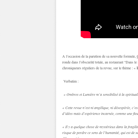
A l’occasion de la parution de sa nouvelle formule,
ronde dans l’obscurité totale, au restaurant “Dans l
chroniqueurs réguliers de la revue, sur le thème : «
Verbatim :
« Ombres et Lumière m’a sensibilisé à la spirituali
« Cette revue n’est ni angélique, ni désespérée, c’es
d’idées mais d’expérience incarnée, comme une fleur
« Il y a quelque chose de mystérieux dans la fragili
risque de perdre ce sens de l’humanité, qui est de se