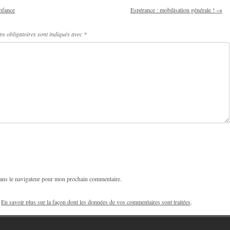
enfance
Espérance : mobilisation générale !
→
s obligatoires sont indiqués avec
*
ans le navigateur pour mon prochain commentaire.
.
En savoir plus sur la façon dont les données de vos commentaires sont traitées
.