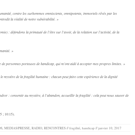
humanité, contre les surhommes omniscients, omnipotents, immortels rêvés par les
redit la réalité de notre vulnérabilité. »
mie) : défendons la primauté de l’être sur l’avoir, de la relation sur l’activité, de la
umanité. »
e de personnes porteuses de handicap, qui m’ont aidé à accepter mes propres limites. »
le mystère de la fragilité humaine : chacun peut faire cette expérience de la dignité
drer : consentir au mystère, à l’abandon, accueillir la fragilité : cela peut nous sauver de
5 ; 10:15).
OS
,
MEDIAS/PRESSE
,
RADIO
,
RENCONTRES
//
fragilité
,
handicap
//
janvier 10, 2017