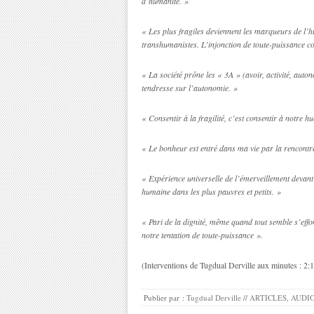
d’humanité. »
« Les plus fragiles deviennent les marqueurs de l’
transhumanistes. L’injonction de toute-puissance cont
« La société prône les « 3A » (avoir, activité, autono
tendresse sur l’autonomie. »
« Consentir à la fragilité, c’est consentir à notre h
« Le bonheur est entré dans ma vie par la rencontr
« Expérience universelle de l’émerveillement devant 
humaine dans les plus pauvres et petits. »
« Pari de la dignité, même quand tout semble s’effon
notre tentation de toute-puissance ».
(Interventions de Tugdual Derville aux minutes : 2:1
Publier par :
Tugdual Derville
//
ARTICLES
,
AUDI