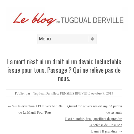
Aller au contenu
Menu
La mort n’est ni un droit ni un devoir. Inéluctable
issue pour tous. Passage ? Qui ne relève pas de
nous.
Publier par :
Tugdual Derville
//
PENSEES BREVES
//
octobre 9, 2013
Navigation des articles
←
%s Intervention à l’Université d’été
Quand ton adversaire est injurié par un
de La Manif Pour Tous
de tes amis
Il est si noble, beau, pacifiant de prendre
la défense de l’insulté !
L’ami ? Il grandira.
→