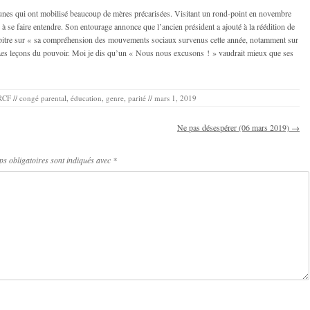
 jaunes qui ont mobilisé beaucoup de mères précarisées. Visitant un rond-point en novembre
à se faire entendre. Son entourage annonce que l’ancien président a ajouté à la réédition de
chapitre sur « sa compréhension des mouvements sociaux survenus cette année, notamment sur
 : Les leçons du pouvoir. Moi je dis qu’un « Nous nous excusons ! » vaudrait mieux que ses
RCF
//
congé parental
,
éducation
,
genre
,
parité
//
mars 1, 2019
Ne pas désespérer (06 mars 2019)
→
s obligatoires sont indiqués avec
*