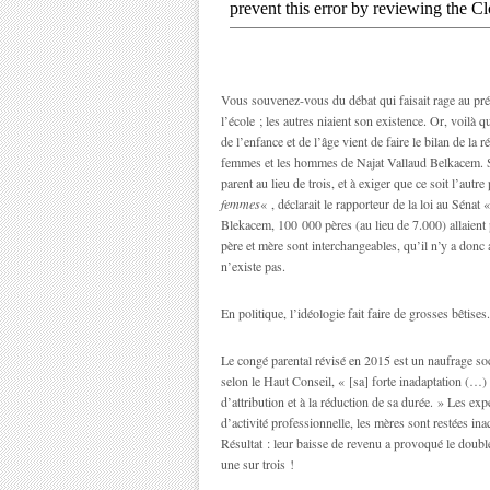
Vous souvenez-vous du débat qui faisait rage au pré
l’école ; les autres niaient son existence. Or, voilà
de l’enfance et de l’âge vient de faire le bilan de la
femmes et les hommes de Najat Vallaud Belkacem. Sa 
parent au lieu de trois, et à exiger que ce soit l’autre
femmes
« , déclarait le rapporteur de la loi au Séna
Blekacem, 100 000 pères (au lieu de 7.000) allaien
père et mère sont interchangeables, qu’il n’y a don
n’existe pas.
En politique, l’idéologie fait faire de grosses bêtises.
Le congé parental révisé en 2015 est un naufrage soci
selon le Haut Conseil, « [sa] forte inadaptation (…) 
d’attribution et à la réduction de sa durée. » Les ex
d’activité professionnelle, les mères sont restées in
Résultat : leur baisse de revenu a provoqué le doubl
une sur trois !