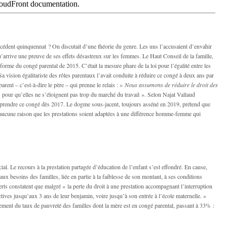
cédent quinquennat ? On discutait d’une théorie du genre. Les uns l’accusaient d’envahir
 qu’arrive une preuve de ses effets désastreux sur les femmes. Le Haut Conseil de la famille,
 réforme du congé parental de 2015. C’était la mesure phare de la loi pour l’égalité entre les
vision égalitariste des rôles parentaux l’avait conduite à réduire ce congé à deux ans par
 parent – c’est-à-dire le père – qui prenne le relais : «
Nous assumons de réduire le droit des
t « pour qu’elles ne s’éloignent pas trop du marché du travail ». Selon Najat Vallaud
t prendre ce congé dès 2017. Le dogme sous-jacent, toujours asséné en 2019, prétend que
c aucune raison que les prestations soient adaptées à une différence homme-femme qui
al. Le recours à la prestation partagée d’éducation de l’enfant s’est effondré. En cause,
aux besoins des familles, liée en partie à la faiblesse de son montant, à ses conditions
perts constatent que malgré « la perte du droit à une prestation accompagnant l’interruption
actives jusqu’aux 3 ans de leur benjamin, voire jusqu’à son entrée à l’école maternelle. »
ement du taux de pauvreté des familles dont la mère est en congé parental, passant à 33% :