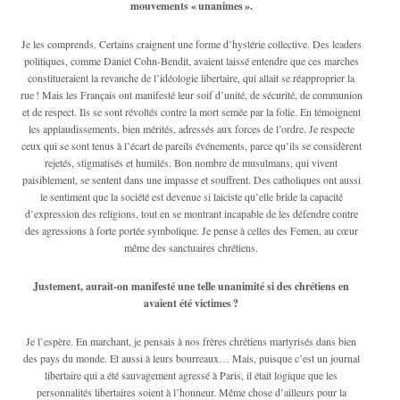
mouvements « unanimes ».
Je les comprends. Certains craignent une forme d’hystérie collective. Des leaders
politiques, comme Daniel Cohn-Bendit, avaient laissé entendre que ces marches
constitueraient la revanche de l’idéologie libertaire, qui allait se réapproprier la
rue ! Mais les Français ont manifesté leur soif d’unité, de sécurité, de communion
et de respect. Ils se sont révoltés contre la mort semée par la folie. En témoignent
les applaudissements, bien mérités, adressés aux forces de l’ordre. Je respecte
ceux qui se sont tenus à l’écart de pareils événements, parce qu’ils se considèrent
rejetés, stigmatisés et humilés. Bon nombre de musulmans, qui vivent
paisiblement, se sentent dans une impasse et souffrent. Des catholiques ont aussi
le sentiment que la société est devenue si laïciste qu’elle bride la capacité
d’expression des religions, tout en se montrant incapable de les défendre contre
des agressions à forte portée symbolique. Je pense à celles des Femen, au cœur
même des sanctuaires chrétiens.
Justement, aurait-on manifesté une telle unanimité si des chrétiens en
avaient été victimes ?
Je l’espère. En marchant, je pensais à nos frères chrétiens martyrisés dans bien
des pays du monde. Et aussi à leurs bourreaux… Mais, puisque c’est un journal
libertaire qui a été sauvagement agressé à Paris, il était logique que les
personnalités libertaires soient à l’honneur. Même chose d’ailleurs pour la