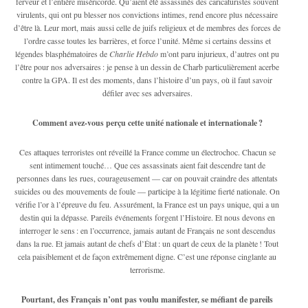
ferveur et l’entière miséricorde. Qu’aient été assassinés des caricaturistes souvent
virulents, qui ont pu blesser nos convictions intimes, rend encore plus nécessaire
d’être là. Leur mort, mais aussi celle de juifs religieux et de membres des forces de
l’ordre casse toutes les barrières, et force l’unité. Même si certains dessins et
légendes blasphématoires de
Charlie Hebdo
m’ont paru injurieux, d’autres ont pu
l’être pour nos adversaires : je pense à un dessin de Charb particulièrement acerbe
contre la GPA. Il est des moments, dans l’histoire d’un pays, où il faut savoir
défiler avec ses adversaires.
Comment avez-vous perçu cette unité nationale et internationale ?
Ces attaques terroristes ont réveillé la France comme un électrochoc. Chacun se
sent intimement touché… Que ces assassinats aient fait descendre tant de
personnes dans les rues, courageusement — car on pouvait craindre des attentats
suicides ou des mouvements de foule — participe à la légitime fierté nationale. On
vérifie l’or à l’épreuve du feu. Assurément, la France est un pays unique, qui a un
destin qui la dépasse. Pareils événements forgent l’Histoire. Et nous devons en
interroger le sens : en l’occurrence, jamais autant de Français ne sont descendus
dans la rue. Et jamais autant de chefs d’État : un quart de ceux de la planète ! Tout
cela paisiblement et de façon extrêmement digne. C’est une réponse cinglante au
terrorisme.
Pourtant, des Français n’ont pas voulu manifester, se méfiant de pareils