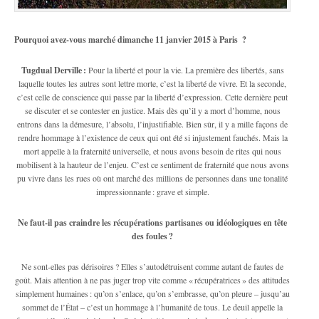
Pourquoi avez-vous marché dimanche 11 janvier 2015 à Paris ?
Tugdual Derville :
Pour la liberté et pour la vie. La première des libertés, sans
laquelle toutes les autres sont lettre morte, c’est la liberté de vivre. Et la seconde,
c’est celle de conscience qui passe par la liberté d’expression. Cette dernière peut
se discuter et se contester en justice. Mais dès qu’il y a mort d’homme, nous
entrons dans la démesure, l’absolu, l’injustifiable. Bien sûr, il y a mille façons de
rendre hommage à l’existence de ceux qui ont été si injustement fauchés. Mais la
mort appelle à la fraternité universelle, et nous avons besoin de rites qui nous
mobilisent à la hauteur de l’enjeu. C’est ce sentiment de fraternité que nous avons
pu vivre dans les rues où ont marché des millions de personnes dans une tonalité
impressionnante : grave et simple.
Ne faut-il pas craindre les récupérations partisanes ou idéologiques en tête
des foules ?
Ne sont-elles pas dérisoires ? Elles s’autodétruisent comme autant de fautes de
goût. Mais attention à ne pas juger trop vite comme « récupératrices » des attitudes
simplement humaines : qu’on s’enlace, qu’on s’embrasse, qu’on pleure – jusqu’au
sommet de l’État – c’est un hommage à l’humanité de tous. Le deuil appelle la