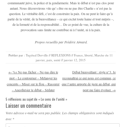
communauté juive, la police et la gendarmerie. Mais le débat n’est pas clos pour
autant. Nous découvrirons vite qu’« être ou ne pas être Charlie » n’est pas la
question. Le véritable défi, c’est de construire la paix. On ne peut le faire qu’à
partir de la vérité, de la bienveillance – ce qui exclut toute haine et tout mépris –,
de la fermeté et de la responsabilité… De ce point de vue, la culture de la
provocation sans limite ne contribue ni à l’unité, ni à la paix.
Propos recueillis par Frédéric Aimard.
Publier par :
Tugdual Derville
//
REFLEXIONS
//
France
,
liberté
,
Marche du 11
janvier
,
paix
,
unité
//
janvier 12, 2015
Navigation des articles
←
%s Ne pas fâcher – Ne pas dire le
Débat bienveillant : règle n°3. Je
mot – Le contourner – Mélanger les
reconnaîtrai ce qui nous est commun, ce
concepts – Miser sur le flou – Rassurer
que l’autre apporte de juste au débat, qui
– Anesthésier le débat – Sédater
peut me faire évoluer.
→
5 réflexions au sujet de «
Le sens de l’unité
»
Laisser un commentaire
Votre adresse e-mail ne sera pas publiée.
Les champs obligatoires sont indiqués
avec
*