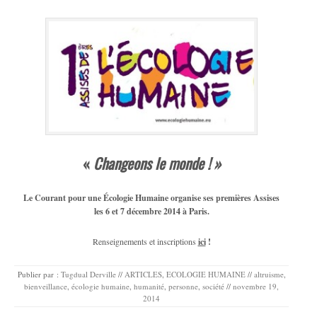
«
Changeons le monde ! »
Le Courant pour une Écologie Humaine organise ses premières Assises
les 6 et 7 décembre
2014
à Paris.
Renseignements et inscriptions
ici
!
Publier par :
Tugdual Derville
//
ARTICLES
,
ECOLOGIE HUMAINE
//
altruisme
,
bienveillance
,
écologie humaine
,
humanité
,
personne
,
société
//
novembre 19,
2014