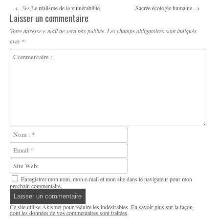
Navigation des articles
←
%s Le réalisme de la vulnérabilité
Sacrée écologie humaine
→
Laisser un commentaire
Votre adresse e-mail ne sera pas publiée.
Les champs obligatoires sont indiqués
avec
*
Enregistrer mon nom, mon e-mail et mon site dans le navigateur pour mon
prochain commentaire.
Ce site utilise Akismet pour réduire les indésirables.
En savoir plus sur la façon
dont les données de vos commentaires sont traitées
.