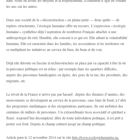
haut. Nous en avons les moyens et la responsabilité, à condition d’agir en veillant
les uns sur les autres.
Dans une société de la « déconstruction » en pleine perte — donc quête — de
repères structurants, l’écologie humaine offre un recours. L’expression « écologie
humaine » synthétise déjà l’aspiration de nombreux Français attachés à une
anthropologie du réel. Humble, elle consent à ce qui est. Elle admet la vulnérabilité
humaine. Elle est enracinée dans les familles, les associations et les territoires où
se multiplient les initiatives au service du bien, du beau et du vrai.
Déjà elle déroute ou fascine la technostructure en place par sa capacité à être là où
la puissance publique est en échec : par exemple dans les quartiers difficiles,
auprès des personnes handicapées ou âgées, des gens de la rue, des prostitués, des
migrants, etc.
Le réveil de la France n’arrive pas par hasard : depuis des dizaines d’années, des
mouvements se développent au service de la personne, sans faire de bruit, à l’abri
des projecteurs médiatiques et des récupérations partisanes. Ils ont mobilisé des
centaines de milliers de personnes. Un extraordinaire tissu associatif et spirituel a
fleuri. Aujourd’hui décomplexé, libre de toute inféodation politique, il est prêt à
porter son fruit. Depuis le champ culturel jusqu’au champ politique.
Article paru le 12 novembre 2014 sur le site
http://www.ecologiehumaine.eu.