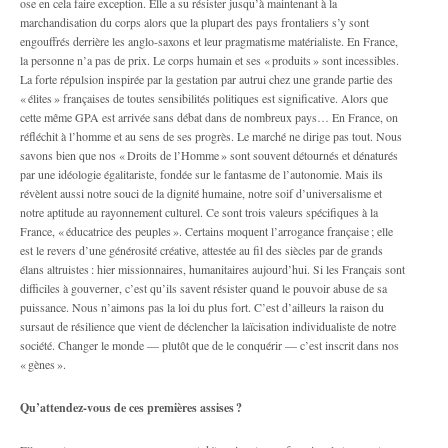
ose en cela faire exception. Elle a su résister jusqu’à maintenant à la
marchandisation du corps alors que la plupart des pays frontaliers s’y sont
engouffrés derrière les anglo-saxons et leur pragmatisme matérialiste. En France,
la personne n’a pas de prix. Le corps humain et ses « produits » sont incessibles.
La forte répulsion inspirée par la gestation par autrui chez une grande partie des
« élites » françaises de toutes sensibilités politiques est significative. Alors que
cette même GPA est arrivée sans débat dans de nombreux pays… En France, on
réfléchit à l’homme et au sens de ses progrès. Le marché ne dirige pas tout. Nous
savons bien que nos « Droits de l’Homme » sont souvent détournés et dénaturés
par une idéologie égalitariste, fondée sur le fantasme de l’autonomie. Mais ils
révèlent aussi notre souci de la dignité humaine, notre soif d’universalisme et
notre aptitude au rayonnement culturel. Ce sont trois valeurs spécifiques à la
France, « éducatrice des peuples ». Certains moquent l’arrogance française ; elle
est le revers d’une générosité créative, attestée au fil des siècles par de grands
élans altruistes : hier missionnaires, humanitaires aujourd’hui. Si les Français sont
difficiles à gouverner, c’est qu’ils savent résister quand le pouvoir abuse de sa
puissance. Nous n’aimons pas la loi du plus fort. C’est d’ailleurs la raison du
sursaut de résilience que vient de déclencher la laïcisation individualiste de notre
société. Changer le monde — plutôt que de le conquérir — c’est inscrit dans nos
« gènes ».
Qu’attendez-vous de ces premières assises ?