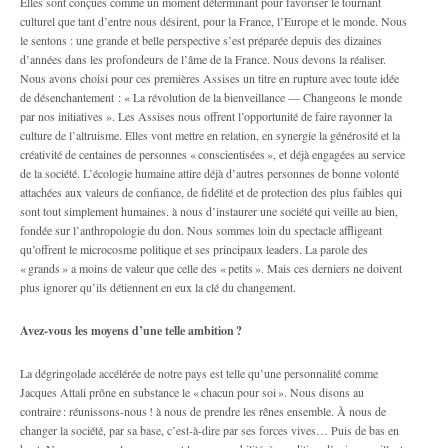
Elles sont conçues comme un moment déterminant pour favoriser le tournant
culturel que tant d’entre nous désirent, pour la France, l’Europe et le monde. Nous
le sentons : une grande et belle perspective s’est préparée depuis des dizaines
d’années dans les profondeurs de l’âme de la France. Nous devons la réaliser.
Nous avons choisi pour ces premières Assises un titre en rupture avec toute idée
de désenchantement : « La révolution de la bienveillance — Changeons le monde
par nos initiatives ». Les Assises nous offrent l’opportunité de faire rayonner la
culture de l’altruisme. Elles vont mettre en relation, en synergie la générosité et la
créativité de centaines de personnes « conscientisées », et déjà engagées au service
de la société. L’écologie humaine attire déjà d’autres personnes de bonne volonté
attachées aux valeurs de confiance, de fidélité et de protection des plus faibles qui
sont tout simplement humaines. à nous d’instaurer une société qui veille au bien,
fondée sur l’anthropologie du don. Nous sommes loin du spectacle affligeant
qu’offrent le microcosme politique et ses principaux leaders. La parole des
« grands » a moins de valeur que celle des « petits ». Mais ces derniers ne doivent
plus ignorer qu’ils détiennent en eux la clé du changement.
Avez-vous les moyens d’une telle ambition ?
La dégringolade accélérée de notre pays est telle qu’une personnalité comme
Jacques Attali prône en substance le « chacun pour soi ». Nous disons au
contraire : réunissons-nous ! à nous de prendre les rênes ensemble. À nous de
changer la société, par sa base, c’est-à-dire par ses forces vives… Puis de bas en