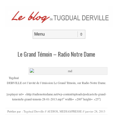
Aller au contenu
Menu
Le Grand Témoin – Radio Notre Dame
Tugdual
DERVILLE est l’invité de l’émission Le Grand Témoin, sur Radio Notre Dame.
[esplayer url= »http://radionotredame.net/wp-content/uploads/podcasts/le-grand-
temoin/le-grand-temoin-28-01-2013.mp3″ width= »200″ height= »25″]
Publier par :
Tugdual Derville
//
AUDIOS
,
MEDIAS/PRESSE
//
janvier 28, 2013