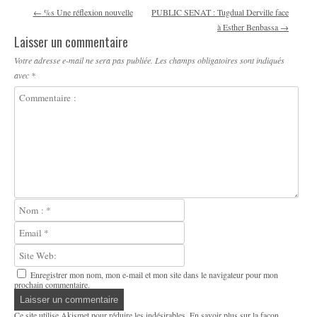
Navigation des articles
←
%s Une réflexion nouvelle
PUBLIC SENAT : Tugdual Derville face
à Esther Benbassa
→
Laisser un commentaire
Votre adresse e-mail ne sera pas publiée.
Les champs obligatoires sont indiqués
avec
*
Enregistrer mon nom, mon e-mail et mon site dans le navigateur pour mon
prochain commentaire.
Ce site utilise Akismet pour réduire les indésirables.
En savoir plus sur la façon