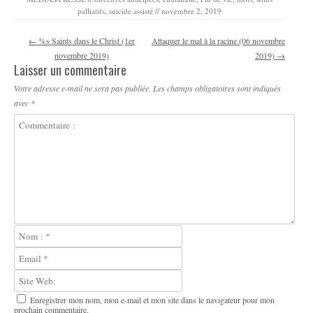
palliatifs
,
suicide assisté
//
novembre 2, 2019
Navigation des articles
←
%s Saints dans le Christ (1er
Attaquer le mal à la racine (06 novembre
novembre 2019)
2019)
→
Laisser un commentaire
Votre adresse e-mail ne sera pas publiée.
Les champs obligatoires sont indiqués
avec
*
Enregistrer mon nom, mon e-mail et mon site dans le navigateur pour mon
prochain commentaire.