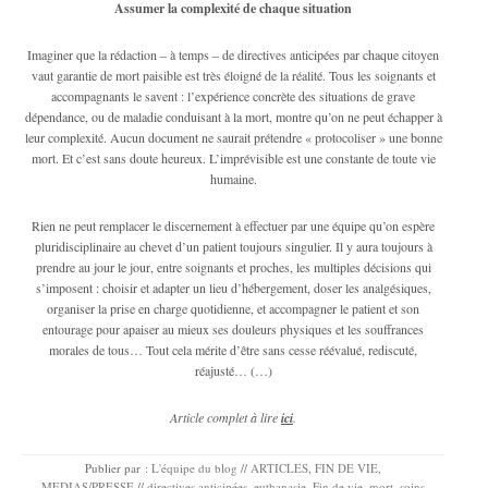
Assumer la complexité de chaque situation
Imaginer que la rédaction – à temps – de directives anticipées par chaque citoyen
vaut garantie de mort paisible est très éloigné de la réalité. Tous les soignants et
accompagnants le savent : l’expérience concrète des situations de grave
dépendance, ou de maladie conduisant à la mort, montre qu’on ne peut échapper à
leur complexité. Aucun document ne saurait prétendre « protocoliser » une bonne
mort. Et c’est sans doute heureux. L’imprévisible est une constante de toute vie
humaine.
Rien ne peut remplacer le discernement à effectuer par une équipe qu’on espère
pluridisciplinaire au chevet d’un patient toujours singulier. Il y aura toujours à
prendre au jour le jour, entre soignants et proches, les multiples décisions qui
s’imposent : choisir et adapter un lieu d’hébergement, doser les analgésiques,
organiser la prise en charge quotidienne, et accompagner le patient et son
entourage pour apaiser au mieux ses douleurs physiques et les souffrances
morales de tous… Tout cela mérite d’être sans cesse réévalué, rediscuté,
réajusté… (…)
Article complet à lire
ici
.
Publier par :
L'équipe du blog
//
ARTICLES
,
FIN DE VIE
,
MEDIAS/PRESSE
//
directives anticipées
,
euthanasie
,
Fin de vie
,
mort
,
soins