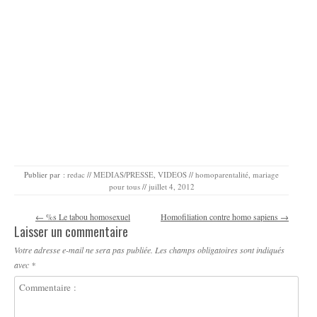
Publier par :
redac
//
MEDIAS/PRESSE
,
VIDEOS
//
homoparentalité
,
mariage
pour tous
//
juillet 4, 2012
Navigation des articles
←
%s Le tabou homosexuel
Homofiliation contre homo sapiens
→
Laisser un commentaire
Votre adresse e-mail ne sera pas publiée.
Les champs obligatoires sont indiqués
avec
*