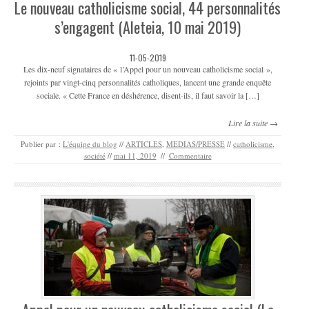
Le nouveau catholicisme social, 44 personnalités
s’engagent (Aleteia, 10 mai 2019)
11-05-2019
Les dix-neuf signataires de « l’Appel pour un nouveau catholicisme social »,
rejoints par vingt-cinq personnalités catholiques, lancent une grande enquête
sociale. « Cette France en déshérence, disent-ils, il faut savoir la […]
Lire la suite →
Publier par :
L'équipe du blog
//
ARTICLES
,
MEDIAS/PRESSE
//
catholicisme
,
société
//
mai 11, 2019
//
Commentaire