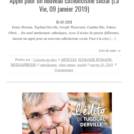
Appel pour un nouveau catholicisme social (La
Vie, 09 janvier 2019)
10-01-2019
Denis Moreau, Tugdual Derville, Joseph Thouvenel, Gaultier Bès, Patrice
Obert… dix-neuf intellectuels catholiques, issus d’écoles de pensée différentes,
lancent un appel pour un nouveau catholicisme social. Face à la crise […]
Lire la suite →
Publier par :
L'équipe du blog
//
ARTICLES
,
ECOLOGIE HUMAINE
,
MEDIAS/PRESSE
//
catholicisme
,
gilets jaunes
,
société
//
janvier 10, 2019
//
Commentaire