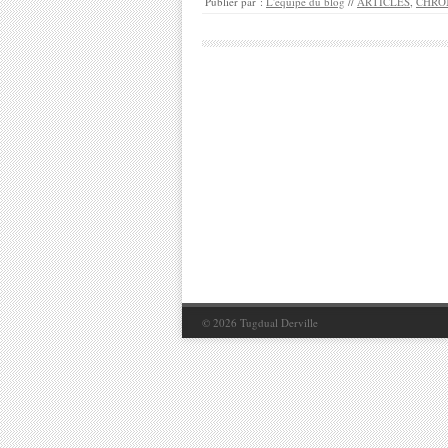
Publier par :
L'équipe du blog
//
ARTICLES
,
CHRO
© 2026
Tugdual Derville