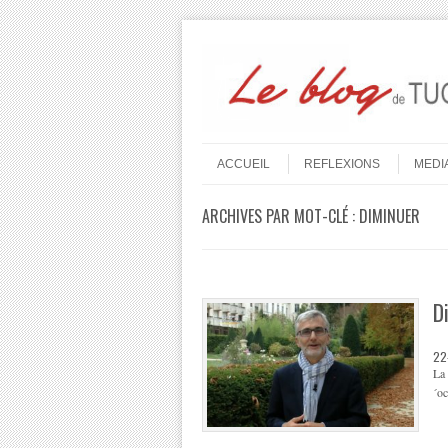
Aller au contenu
Menu
ACCUEIL
REFLEXIONS
MEDI
ARCHIVES PAR MOT-CLÉ :
DIMINUER
D
22
La 
´oc