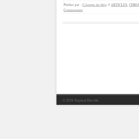
Publier par :
L'équipe du blog
//
ARTICLES
,
CHRO
Commentaire
© 2026
Tugdual Derville