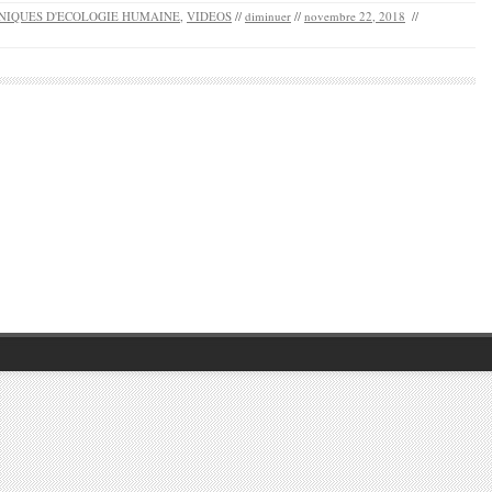
NIQUES D'ECOLOGIE HUMAINE
,
VIDEOS
//
diminuer
//
novembre 22, 2018
//