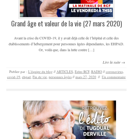
Grand âge et valeur de la vie (27 mars 2020)
Avant la crise du COVID-19, il y avait déjà celle de l’hôpital et celle des
établissements d’hébergement pour personnes âgées dépendantes, les EHPAD.
Or, voilà que, dans la lutte contre […]
Lire la suite →
Publier par :
L'équipe du blog
//
ARTICLES
,
Edito RCF
,
RADIO
//
coronavirus
,
covid-19
,
ehpad
,
Fin de vie
,
personnes âgées
//
mars 27, 2020
//
Un commentaire