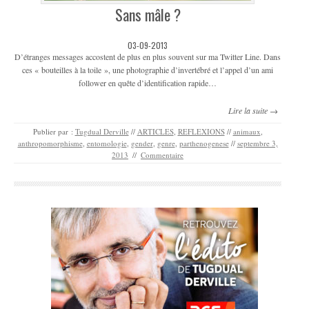
Sans mâle ?
03-09-2013
D’étranges messages accostent de plus en plus souvent sur ma Twitter Line. Dans
ces « bouteilles à la toile », une photographie d’invertébré et l’appel d’un ami
follower en quête d’identification rapide…
Lire la suite →
Publier par :
Tugdual Derville
//
ARTICLES
,
REFLEXIONS
//
animaux
,
anthropomorphisme
,
entomologie
,
gender
,
genre
,
parthenogenese
//
septembre 3,
2013
//
Commentaire