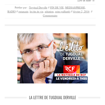
Lire la suite →
Publier par :
Tugdual Derville
//
FIN DE VIE
,
MEDIAS/PRESSE
,
RADIO
//
eutanasie
,
loi fin de vie
,
sédation
,
soins palliatifs
//
février 2, 2016
//
Commentaire
LA LETTRE DE TUGDUAL DERVILLE