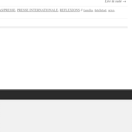
Lire la suite →
S/PRESSE
,
PRESSE INTERNATIONALE
,
REFLEXIONS
//
familia
,
fidelidad
,
sexo
,