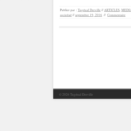
Publier par :
Tugdual Derville
//
ARTICLES
,
MEDIA
sociedad
//
septembre 19, 2016
//
Commentaire
© 2026
Tugdual Derville