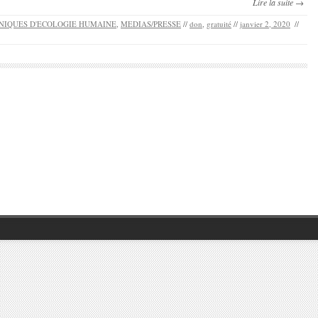
Lire la suite →
NIQUES D'ECOLOGIE HUMAINE
,
MEDIAS/PRESSE
//
don
,
gratuité
//
janvier 2, 2020
//