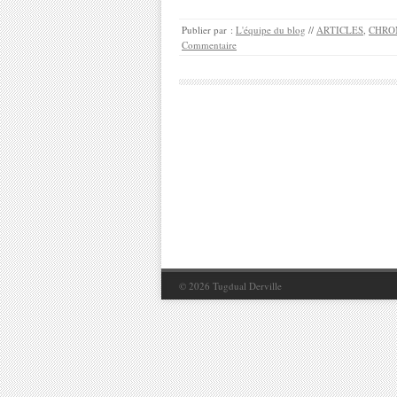
Publier par :
L'équipe du blog
//
ARTICLES
,
CHRO
Commentaire
© 2026
Tugdual Derville