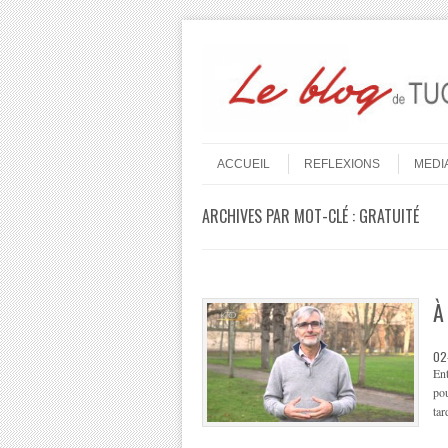
Aller au contenu
Menu
ACCUEIL
REFLEXIONS
MEDI
ARCHIVES PAR MOT-CLÉ :
GRATUITÉ
À
02
Ent
pou
tar