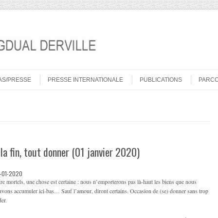
AS/PRESSE
PRESSE INTERNATIONALE
PUBLICATIONS
PARC
 la fin, tout donner (01 janvier 2020)
-01-2020
re mortels, une chose est certaine : nous n’emporterons pas là-haut les biens que nous
vons accumuler ici-bas… Sauf l’amour, diront certains. Occasion de (se) donner sans trop
der.