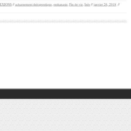
EXIONS
//
acharnement thérapeutique
,
euthanasie
,
Fin de vie
,
Inès
//
janvier 26, 2018
//