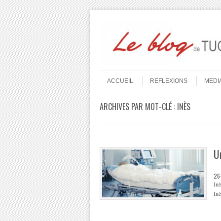
Aller au contenu
Menu
ACCUEIL
REFLEXIONS
MEDI
ARCHIVES PAR MOT-CLÉ :
INÈS
U
26
Inè
Inè