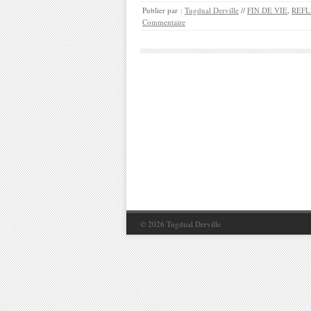
Publier par :
Tugdual Derville
//
FIN DE VIE
,
REFL
Commentaire
© 2026
Tugdual Derville